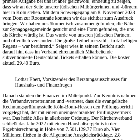
primäre Aufgabe bei uns ist aber gleichwohl, eindeutig zu zeigen,
dass wir an der Seite unserer jüdischen Mitbürgerinnen und -bürgern
hier in Köln stehen. Mit dem Schweigegang am 8. November 2023
vom Dom zur Roonstraße konnten wir das sichtbar zum Ausdruck
bringen. Wir haben uns ökumenisch zusammengefunden, die Nähe
zur Synagogengemeinde gesucht und eine Form gefunden, die uns
als Kirche würdig ist. Das wurde von unseren jüdischen Partnern
und öffentlich verstanden. Die große Teilnehmerzahl – trotz heftigen
Regens – war berührend.“ Seiger wies in seinem Bericht auch
darauf hin, dass im Verband ehrenamtlich Mitarbeitende
subventionierte Deutschland-Tickets erhalten können. Die kosten
aktuell 29,40 Euro.
Lothar Ebert, Vorsitzender des Beratungsausschusses für
Haushalts- und Finanzfragen
Danach standen die Finanzen im Mittelpunkt. Zur Kenntnis nahmen
die Verbandsvertreterinnen und -vertreter, dass die evangelische
Rechnungsprüfungsstelle Köln-Bonn-Hessen den Prüfungsbericht
vorgelegt hat, der mit einem uneingeschränkten Prüfungsvermerk
war. Das heißt: Alles in allerbester Ordnung. Der Kirchenverband
schließt das Jahr 2022 mit einem Haushaltsergebnis in der
Ergebnisrechnung in Höhe von 7.501.129,77 Euro ab. Vier
Millionen fließen in die Allgemeine Ausgleichsrücklage. 2,8