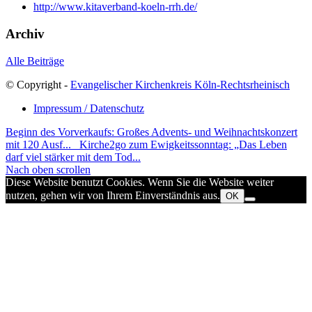
http://www.kitaverband-koeln-rrh.de/
Archiv
Alle Beiträge
© Copyright -
Evangelischer Kirchenkreis Köln-Rechtsrheinisch
Impressum / Datenschutz
Beginn des Vorverkaufs: Großes Advents- und Weihnachtskonzert
mit 120 Ausf...
Kirche2go zum Ewigkeitssonntag: „Das Leben
darf viel stärker mit dem Tod...
Nach oben scrollen
Diese Website benutzt Cookies. Wenn Sie die Website weiter
nutzen, gehen wir von Ihrem Einverständnis aus.
OK