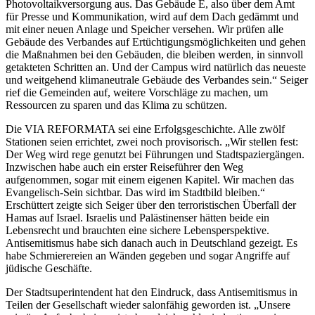
Photovoltaikversorgung aus. Das Gebäude E, also über dem Amt
für Presse und Kommunikation, wird auf dem Dach gedämmt und
mit einer neuen Anlage und Speicher versehen. Wir prüfen alle
Gebäude des Verbandes auf Ertüchtigungsmöglichkeiten und gehen
die Maßnahmen bei den Gebäuden, die bleiben werden, in sinnvoll
getakteten Schritten an. Und der Campus wird natürlich das neueste
und weitgehend klimaneutrale Gebäude des Verbandes sein.“ Seiger
rief die Gemeinden auf, weitere Vorschläge zu machen, um
Ressourcen zu sparen und das Klima zu schützen.
Die VIA REFORMATA sei eine Erfolgsgeschichte. Alle zwölf
Stationen seien errichtet, zwei noch provisorisch. „Wir stellen fest:
Der Weg wird rege genutzt bei Führungen und Stadtspaziergängen.
Inzwischen habe auch ein erster Reiseführer den Weg
aufgenommen, sogar mit einem eigenen Kapitel. Wir machen das
Evangelisch-Sein sichtbar. Das wird im Stadtbild bleiben.“
Erschüttert zeigte sich Seiger über den terroristischen Überfall der
Hamas auf Israel. Israelis und Palästinenser hätten beide ein
Lebensrecht und brauchten eine sichere Lebensperspektive.
Antisemitismus habe sich danach auch in Deutschland gezeigt. Es
habe Schmierereien an Wänden gegeben und sogar Angriffe auf
jüdische Geschäfte.
Der Stadtsuperintendent hat den Eindruck, dass Antisemitismus in
Teilen der Gesellschaft wieder salonfähig geworden ist. „Unsere