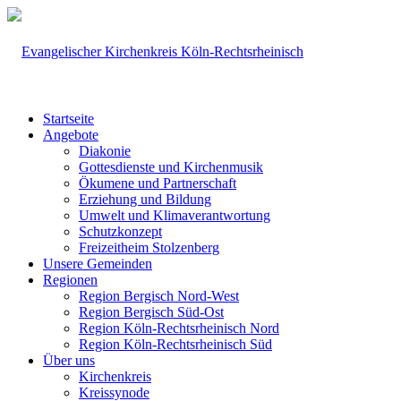
Startseite
Angebote
Diakonie
Gottesdienste und Kirchenmusik
Ökumene und Partnerschaft
Erziehung und Bildung
Umwelt und Klimaverantwortung
Schutzkonzept
Freizeitheim Stolzenberg
Unsere Gemeinden
Regionen
Region Bergisch Nord-West
Region Bergisch Süd-Ost
Region Köln-Rechtsrheinisch Nord
Region Köln-Rechtsrheinisch Süd
Über uns
Kirchenkreis
Kreissynode