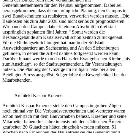
Generalunternehmern für den Neubau aufgenommen. Dabei sei
herausgekommen, dass die ursprüngliche Planung, den Campus in
zwei Bauabschnitten zu realisieren, verworfen werden musste. „Die
Baukosten bis zum Jahr 2028 sind nicht seriös zu prognostizieren.
Wir bauen den Campus daher in einem Abschnitt in drei statt
ursprünglich geplanten fünf Jahren.“ Somit werden die
Bestandsgebäude am Kartäuserwall schon zeitnah zurückgebaut.
Für die Bildungseinrichtungen hat man in der Südstadt
Ausweichquartiere am Sachsenring und An den Siebenburgen
gefunden, in denen die Arbeit nahtlos fortgesetzt werden kann.
Darüber hinaus werde man das Haus der Evangelischen Kirche „bis
zum Anschlag“, so der Stadtsuperintendent, für Veranstaltungen
nutzen. Die Planung der Umzüge im Frühjahr habe bei allen
Beteiligten Stress ausgelöst. Seiger lobte die Beweglichkeit bei den
Mitarbeitenden.
Architekt Kaspar Kraemer
Architekt Kaspar Kraemer stellte den Campus in groben Zügen
noch einmal vor. Die Verbandsvertreterinnen und -vertreter waren
schon mehrfach mit dem Bauvorhaben befasst. Kraemer und seine
Mitarbeiter haben drei Jahre intensiv mit den städtischen Ämtern
gearbeitet. 20 Gutachten hätten eingeholt werden müssen. 51
Wochen nach Einreichen des Bauantrags sei die Genehmigung