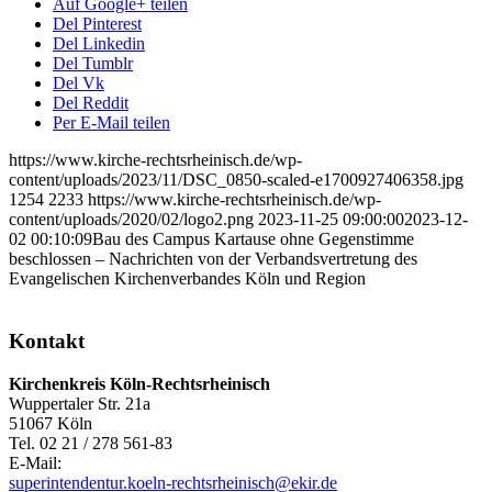
Auf Google+ teilen
Del Pinterest
Del Linkedin
Del Tumblr
Del Vk
Del Reddit
Per E-Mail teilen
https://www.kirche-rechtsrheinisch.de/wp-
content/uploads/2023/11/DSC_0850-scaled-e1700927406358.jpg
1254
2233
https://www.kirche-rechtsrheinisch.de/wp-
content/uploads/2020/02/logo2.png
2023-11-25 09:00:00
2023-12-
02 00:10:09
Bau des Campus Kartause ohne Gegenstimme
beschlossen – Nachrichten von der Verbandsvertretung des
Evangelischen Kirchenverbandes Köln und Region
Kontakt
Kirchenkreis Köln-Rechtsrheinisch
Wuppertaler Str. 21a
51067 Köln
Tel. 02 21 / 278 561-83
E-Mail:
superintendentur.koeln-rechtsrheinisch@ekir.de