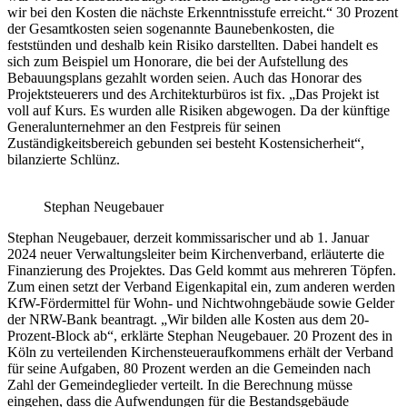
wir bei den Kosten die nächste Erkenntnisstufe erreicht.“ 30 Prozent
der Gesamtkosten seien sogenannte Baunebenkosten, die
feststünden und deshalb kein Risiko darstellten. Dabei handelt es
sich zum Beispiel um Honorare, die bei der Aufstellung des
Bebauungsplans gezahlt worden seien. Auch das Honorar des
Projektsteuerers und des Architekturbüros ist fix. „Das Projekt ist
voll auf Kurs. Es wurden alle Risiken abgewogen. Da der künftige
Generalunternehmer an den Festpreis für seinen
Zuständigkeitsbereich gebunden sei besteht Kostensicherheit“,
bilanzierte Schlünz.
Stephan Neugebauer
Stephan Neugebauer, derzeit kommissarischer und ab 1. Januar
2024 neuer Verwaltungsleiter beim Kirchenverband, erläuterte die
Finanzierung des Projektes. Das Geld kommt aus mehreren Töpfen.
Zum einen setzt der Verband Eigenkapital ein, zum anderen werden
KfW-Fördermittel für Wohn- und Nichtwohngebäude sowie Gelder
der NRW-Bank beantragt. „Wir bilden alle Kosten aus dem 20-
Prozent-Block ab“, erklärte Stephan Neugebauer. 20 Prozent des in
Köln zu verteilenden Kirchensteueraufkommens erhält der Verband
für seine Aufgaben, 80 Prozent werden an die Gemeinden nach
Zahl der Gemeindeglieder verteilt. In die Berechnung müsse
eingehen, dass die Aufwendungen für die Bestandsgebäude