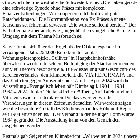
Grußwort über die westfälische Schwesterkirche. „Die haben gerade
eine schwierige Synode ohne Präses mit komplexen
Finanzentscheidungen. Wir kooperieren. Ich hoffe auf gute
Entscheidungen.“ Die Kommunikation von Ex-Präses Annette
Kurschus sei fehlerhaft gewesen. „Sie wurde schlecht beraten.“ Der
Fall offenbare aber auch, wie „ungeübt“ die evangelische Kirche im
Umgang mit dem Thema Missbrauch sei.
Seiger freute sich über das Ergebnis der Diakoniespende im
vergangenen Jahr. 264.000 Euro konnten an das
Wohnungslosenprojekt „Gulliver“ in Hauptbahnhofsnähe
überwiesen werden. In seinem Bericht ging der Stadtsuperintendent
auf vier Themen besonders ein. Die Ausstellung zur Geschichte des
Kirchenverbandes, den Klimabericht, die VIA REFORMATA und
das Eintreten gegen Antisemitismus. Am 11. April 2024 wird die
Ausstellung „Evangelisch leben hält Kirche agil. 1904 – 1934 –
1964 – 2024“ in der Trinitatiskirche eröffnet. „Auf Tafeln und mit
Vitrinen sowie mit interaktiven Displays werden wir die
Veränderungen in diesem Zeitraum darstellen. Wir werden zeigen,
wie die besondere Gestalt des Kirchenverbandes Köln und Region
seit 1904 entstanden ist.“ Der Verband in der heutigen Form wurde
1964 gegründet. Die Ausstellung kann von den Gemeinden
ausgeliehen werden.
Erstmals gab Seiger einen Klimabericht: „Wir weiten in 2024 unsere