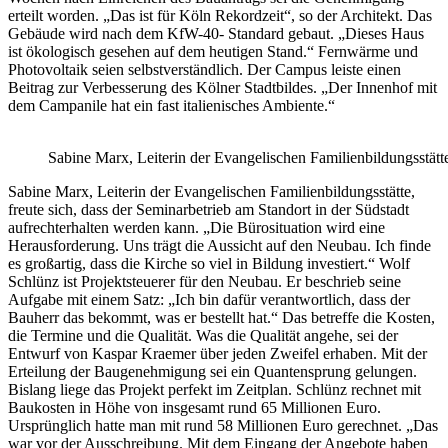
erteilt worden. „Das ist für Köln Rekordzeit“, so der Architekt. Das
Gebäude wird nach dem KfW-40- Standard gebaut. „Dieses Haus
ist ökologisch gesehen auf dem heutigen Stand.“ Fernwärme und
Photovoltaik seien selbstverständlich. Der Campus leiste einen
Beitrag zur Verbesserung des Kölner Stadtbildes. „Der Innenhof mit
dem Campanile hat ein fast italienisches Ambiente.“
Sabine Marx, Leiterin der Evangelischen Familienbildungsstätt
Sabine Marx, Leiterin der Evangelischen Familienbildungsstätte,
freute sich, dass der Seminarbetrieb am Standort in der Südstadt
aufrechterhalten werden kann. „Die Bürosituation wird eine
Herausforderung. Uns trägt die Aussicht auf den Neubau. Ich finde
es großartig, dass die Kirche so viel in Bildung investiert.“ Wolf
Schlünz ist Projektsteuerer für den Neubau. Er beschrieb seine
Aufgabe mit einem Satz: „Ich bin dafür verantwortlich, dass der
Bauherr das bekommt, was er bestellt hat.“ Das betreffe die Kosten,
die Termine und die Qualität. Was die Qualität angehe, sei der
Entwurf von Kaspar Kraemer über jeden Zweifel erhaben. Mit der
Erteilung der Baugenehmigung sei ein Quantensprung gelungen.
Bislang liege das Projekt perfekt im Zeitplan. Schlünz rechnet mit
Baukosten in Höhe von insgesamt rund 65 Millionen Euro.
Ursprünglich hatte man mit rund 58 Millionen Euro gerechnet. „Das
war vor der Ausschreibung. Mit dem Eingang der Angebote haben