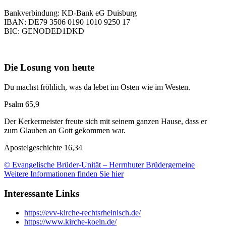
Bankverbindung: KD-Bank eG Duisburg
IBAN: DE79 3506 0190 1010 9250 17
BIC: GENODED1DKD
Die Losung von heute
Du machst fröhlich, was da lebet im Osten wie im Westen.
Psalm 65,9
Der Kerkermeister freute sich mit seinem ganzen Hause, dass er
zum Glauben an Gott gekommen war.
Apostelgeschichte 16,34
© Evangelische Brüder-Unität – Herrnhuter Brüdergemeine
Weitere Informationen finden Sie hier
Interessante Links
https://evv-kirche-rechtsrheinisch.de/
https://www.kirche-koeln.de/