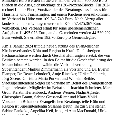
Millionen Euro werden an die Gemeinden verteilt, 700.000 Euro
fließen in die Ausgleichsrücklage des 20-Prozent-Blocks. Für 2024
rechnet Lothar Ebert, Vorsitzender des Beratungsausschusses für
Haushalts- und Finanzfragen, mit einem Kirchensteueraufkommen
im Verband in Höhe von 109.348.740 Euro. Nach Abzug aller
landeskirchlichen Umlagen werden in Köln 57.475.367 Euro
verbleiben. Der Verband erhält für seine übergemeindlichen
Aufgaben 11.495.073 Euro, an die Gemeinden werden 44.530.292
Euro verteilt. Sie erhalten 182,76 Euro pro Gemeindeglied.
Am 1. Januar 2024 tritt die neue Satzung des Evangelischen
Kirchenverbandes Köln und Region in Kraft. Die bisherigen
Fachausschüsse werden durch Geschäftsführungen ersetzt, die von
Beiräten beraten werden. In den Beirat für die Geschäftsführung der
Melanchthon-Akademie wählte die Verbandsvertretung
Superintendent Markus Zimmermann als Vorstand und Dr. Evelyn
Plamper, Dr. Beate Lehndorff, Antje Rinecker, Ulrike Gebhardt,
Jörg Siceus, Christina Maria Purkert und Wilhelm Bethle.
Stadtsuperintendent Seiger ist Vorstand im Beirat des Evangelischen
Jugendreferates. Mitglieder im Beirat sind Joachim Schmieter, Marc
Groll, Kerstin Herrenbrück, Andreas Werner, Nadja Agreiter,
Christopher Braun, Sabine Gresser-Ritter und Klaus Völkl.
Vorstand im Beirat der Evangelischen Beratungsstelle Köln und
Region ist Superintendentin Susanne Beuth. Ihr zur Seite stehen
Sabine Pankoke, Angelika Keil, Irmgard Ann MacDonald, Ulrike