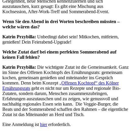
Gelegenheit, neue Menschen kennenzulernen und sich
auszutauschen, kurz gesagt: Es gibt eine Mischung aus
Kochsession, After-Work-Treff und Sommerabend-Event.
Wenn Sie den Abend in drei Worten beschreiben müssten –
welche wären das?
Katrin Przybilla:
Unbedingt dabei sein! Mitkochen, mitfeiern,
genießen! Dein Feierabend-Upgrade!
Welche Zutat darf bei einem perfekten Sommerabend auf
keinen Fall fehlen?
Katrin Przybilla:
Die wichtigste Zutat ist die Gemeinsamkeit. Ganz
im Sinne des Offenen Kochtopfs des Ernährungsrats: gemeinsam
kochen, gemeinsam genießen und miteinander ins Gespräch
kommen. Denn beim Konzept
„Offenen Kochtopf“ des Kölner
Ernährungsrats
geht es nicht nur um Rezepte und regionale Bio-
Zutaten, sondern darum, Menschen zusammenzubringen,
Erfahrungen auszutauschen und zu zeigen, wie genussvoll und
nachhaltig regionales Essen sein kann. Die Veggie-Burger, die
Beats und der Sommerabend schaffen den Rahmen – die eigentliche
Zutat ist das Miteinander an Herd und Tisch.
Eine Anmeldung ist
hier
erforderlich.