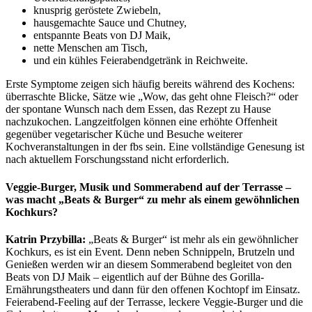
knusprig geröstete Zwiebeln,
hausgemachte Sauce und Chutney,
entspannte Beats von DJ Maik,
nette Menschen am Tisch,
und ein kühles Feierabendgetränk in Reichweite.
Erste Symptome zeigen sich häufig bereits während des Kochens:
überraschte Blicke, Sätze wie „Wow, das geht ohne Fleisch?“ oder
der spontane Wunsch nach dem Essen, das Rezept zu Hause
nachzukochen. Langzeitfolgen können eine erhöhte Offenheit
gegenüber vegetarischer Küche und Besuche weiterer
Kochveranstaltungen in der fbs sein. Eine vollständige Genesung ist
nach aktuellem Forschungsstand nicht erforderlich.
Veggie-Burger, Musik und Sommerabend auf der Terrasse –
was macht „Beats & Burger“ zu mehr als einem gewöhnlichen
Kochkurs?
Katrin Przybilla:
„Beats & Burger“ ist mehr als ein gewöhnlicher
Kochkurs, es ist ein Event. Denn neben Schnippeln, Brutzeln und
Genießen werden wir an diesem Sommerabend begleitet von den
Beats von DJ Maik – eigentlich auf der Bühne des Gorilla-
Ernährungstheaters und dann für den offenen Kochtopf im Einsatz.
Feierabend-Feeling auf der Terrasse, leckere Veggie-Burger und die