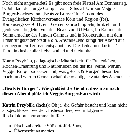
Noch nicht angemeldet? Es gibt noch freie Plätze! Am Donnerstag,
9. Juli, lädt der Junge Campus von 18 bis 21 Uhr zur Veggie-
Burger-Kochsession „Beats & Burger“ ins Casino des
Evangelischen Kirchenverbandes Köln und Region (fbs),
Kartäusergasse 9–11, ein. Gemeinsam schnippeln, brutzeln und
genießen – begleitet von den Beats von DJ Maik, im Rahmen der
Sommernächte des Jungen Campus und in Kooperation mit dem
Ernährungsrat der Stadt Köln. Anschließend klingt der Abend auf
der begrünten Terrasse entspannt aus. Die Teilnahme kostet 15
Euro, inklusive aller Lebensmittel und Getränke.
Katrin Przybilla
,
pädagogische Mitarbeiterin für Frauenleben,
Kochen/Ernährung und Naturerleben bei der fbs, verrät, warum
Veggie-Burger so lecker sind, was „Beats & Burger“ besonders
macht und warum Gemeinschaft die wichtigste Zutat des Abends ist:
„Beats & Burger“: Wie groß ist die Gefahr, dass man nach
diesem Abend plötzlich Veggie-Burger-Fan wird?
Katrin Przybilla (lacht):
Oh ja, die Gefahr besteht und kann nicht
ausgeschlossen werden. Insbesondere, wenn folgende
Risikofaktoren zusammentreffen:
frisch zubereitete Süßkartoffel-Buns,
Überraschungspatties,