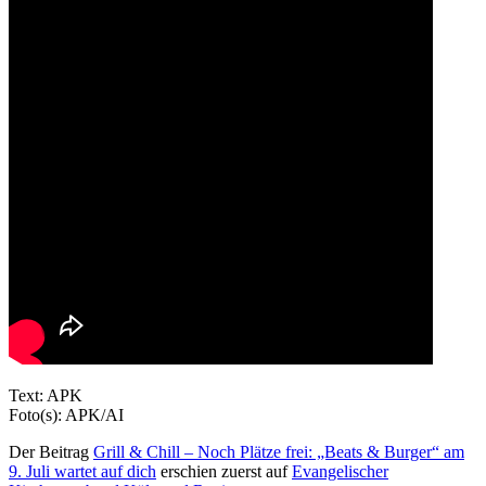
Text: APK
Foto(s): APK/AI
Der Beitrag
Grill & Chill – Noch Plätze frei: „Beats & Burger“ am
9. Juli wartet auf dich
erschien zuerst auf
Evangelischer