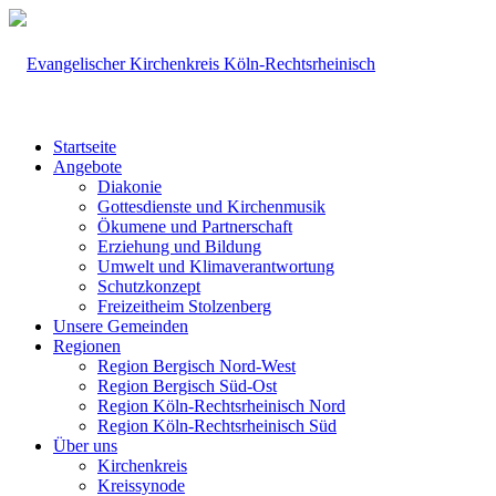
Startseite
Angebote
Diakonie
Gottesdienste und Kirchenmusik
Ökumene und Partnerschaft
Erziehung und Bildung
Umwelt und Klimaverantwortung
Schutzkonzept
Freizeitheim Stolzenberg
Unsere Gemeinden
Regionen
Region Bergisch Nord-West
Region Bergisch Süd-Ost
Region Köln-Rechtsrheinisch Nord
Region Köln-Rechtsrheinisch Süd
Über uns
Kirchenkreis
Kreissynode