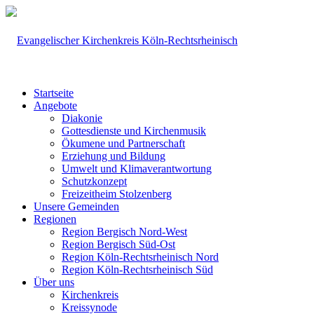
Startseite
Angebote
Diakonie
Gottesdienste und Kirchenmusik
Ökumene und Partnerschaft
Erziehung und Bildung
Umwelt und Klimaverantwortung
Schutzkonzept
Freizeitheim Stolzenberg
Unsere Gemeinden
Regionen
Region Bergisch Nord-West
Region Bergisch Süd-Ost
Region Köln-Rechtsrheinisch Nord
Region Köln-Rechtsrheinisch Süd
Über uns
Kirchenkreis
Kreissynode