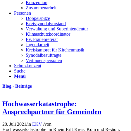
Konzeption
Zusammenarbeit
Personen
Doppelspitze
Kreissynodalvorstand
Verwaltung und Superintendentur
Klimaschutzkoordinator
Ev. Frauenreferat
Jugendarbeit
Kreiskantorat für Kirchenmusik
Synodalbeauftragte
Vertrauenspersonen
Schutzkonzept
Suche
Menü
Blog - Beiträge
Hochwasserkatastrophe:
Ansprechpartner für Gemeinden
20. Juli 2021
/
in
EKV
/
von
Hochwasserkatastrophe im Rhein-Erft-Kreis, Köln und Region: