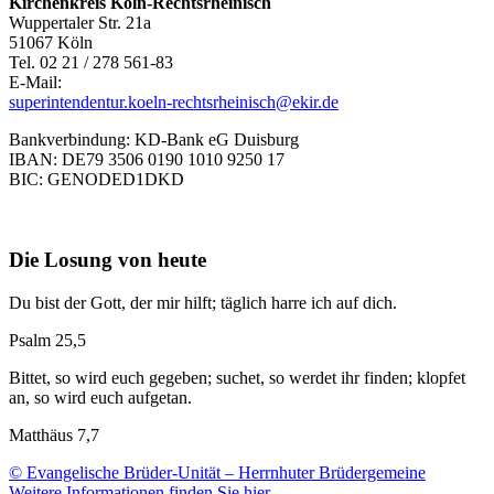
Kirchenkreis Köln-Rechtsrheinisch
Wuppertaler Str. 21a
51067 Köln
Tel. 02 21 / 278 561-83
E-Mail:
superintendentur.koeln-rechtsrheinisch@ekir.de
Bankverbindung: KD-Bank eG Duisburg
IBAN: DE79 3506 0190 1010 9250 17
BIC: GENODED1DKD
Die Losung von heute
Du bist der Gott, der mir hilft; täglich harre ich auf dich.
Psalm 25,5
Bittet, so wird euch gegeben; suchet, so werdet ihr finden; klopfet
an, so wird euch aufgetan.
Matthäus 7,7
© Evangelische Brüder-Unität – Herrnhuter Brüdergemeine
Weitere Informationen finden Sie hier