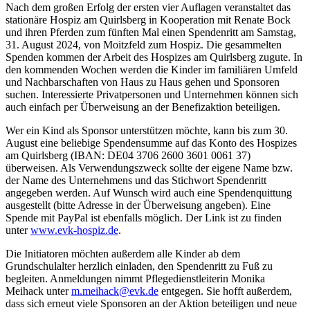
Nach dem großen Erfolg der ersten vier Auflagen veranstaltet das
stationäre Hospiz am Quirlsberg in Kooperation mit Renate Bock
und ihren Pferden zum fünften Mal einen Spendenritt am Samstag,
31. August 2024, von Moitzfeld zum Hospiz. Die gesammelten
Spenden kommen der Arbeit des Hospizes am Quirlsberg zugute. In
den kommenden Wochen werden die Kinder im familiären Umfeld
und Nachbarschaften von Haus zu Haus gehen und Sponsoren
suchen. Interessierte Privatpersonen und Unternehmen können sich
auch einfach per Überweisung an der Benefizaktion beteiligen.
Wer ein Kind als Sponsor unterstützen möchte, kann bis zum 30.
August eine beliebige Spendensumme auf das Konto des Hospizes
am Quirlsberg (IBAN: DE04 3706 2600 3601 0061 37)
überweisen. Als Verwendungszweck sollte der eigene Name bzw.
der Name des Unternehmens und das Stichwort Spendenritt
angegeben werden. Auf Wunsch wird auch eine Spendenquittung
ausgestellt (bitte Adresse in der Überweisung angeben). Eine
Spende mit PayPal ist ebenfalls möglich. Der Link ist zu finden
unter
www.evk-hospiz.de
.
Die Initiatoren möchten außerdem alle Kinder ab dem
Grundschulalter herzlich einladen, den Spendenritt zu Fuß zu
begleiten. Anmeldungen nimmt Pflegedienstleiterin Monika
Meihack unter
m.meihack@evk.de
entgegen. Sie hofft außerdem,
dass sich erneut viele Sponsoren an der Aktion beteiligen und neue