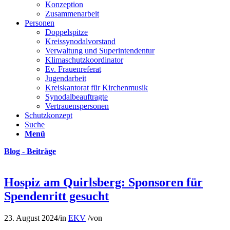
Konzeption
Zusammenarbeit
Personen
Doppelspitze
Kreissynodalvorstand
Verwaltung und Superintendentur
Klimaschutzkoordinator
Ev. Frauenreferat
Jugendarbeit
Kreiskantorat für Kirchenmusik
Synodalbeauftragte
Vertrauenspersonen
Schutzkonzept
Suche
Menü
Blog - Beiträge
Hospiz am Quirlsberg: Sponsoren für
Spendenritt gesucht
23. August 2024
/
in
EKV
/
von