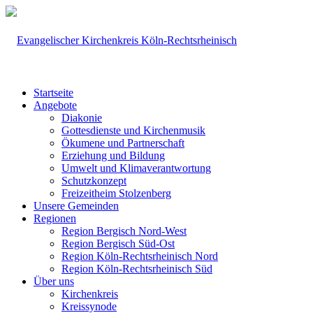
Startseite
Angebote
Diakonie
Gottesdienste und Kirchenmusik
Ökumene und Partnerschaft
Erziehung und Bildung
Umwelt und Klimaverantwortung
Schutzkonzept
Freizeitheim Stolzenberg
Unsere Gemeinden
Regionen
Region Bergisch Nord-West
Region Bergisch Süd-Ost
Region Köln-Rechtsrheinisch Nord
Region Köln-Rechtsrheinisch Süd
Über uns
Kirchenkreis
Kreissynode