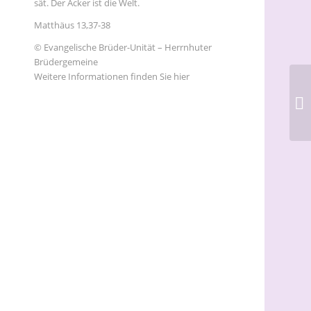
sät. Der Acker ist die Welt.
Matthäus 13,37-38
© Evangelische Brüder-Unität – Herrnhuter
Brüdergemeine
Weitere Informationen finden Sie hier