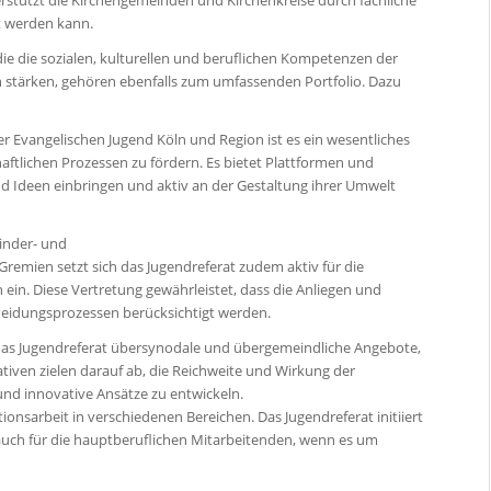
erstützt die Kirchengemeinden und Kirchenkreise durch fachliche
rt werden kann.
e die sozialen, kulturellen und beruflichen Kompetenzen der
 stärken, gehören ebenfalls zum umfassenden Portfolio. Dazu
er Evangelischen Jugend Köln und Region ist es ein wesentliches
haftlichen Prozessen zu fördern. Es bietet Plattformen und
 Ideen einbringen und aktiv an der Gestaltung ihrer Umwelt
Kinder- und
 Gremien setzt sich das Jugendreferat zudem aktiv für die
ein. Diese Vertretung gewährleistet, dass die Anliegen und
heidungsprozessen berücksichtigt werden.
 das Jugendreferat übersynodale und übergemeindliche Angebote,
tiven zielen darauf ab, die Reichweite und Wirkung der
und innovative Ansätze zu entwickeln.
tionsarbeit in verschiedenen Bereichen. Das Jugendreferat initiiert
auch für die hauptberuflichen Mitarbeitenden, wenn es um