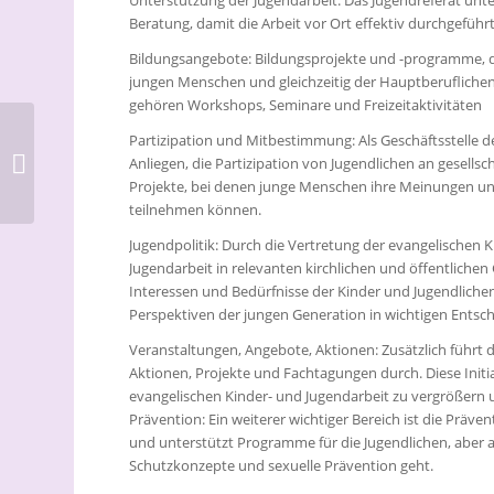
Unterstützung der Jugendarbeit: Das Jugendreferat unt
Beratung, damit die Arbeit vor Ort effektiv durchgefüh
Bildungsangebote: Bildungsprojekte und -programme, di
jungen Menschen und gleichzeitig der Hauptberuflichen
gehören Workshops, Seminare und Freizeitaktivitäten
TelefonSeelsorge Köln
Partizipation und Mitbestimmung: Als Geschäftsstelle d
sucht neue
Anliegen, die Partizipation von Jugendlichen an gesellsc
ehrenamtliche
Projekte, bei denen junge Menschen ihre Meinungen und
Mitarbeitende: Kurs
teilnehmen können.
startet...
Jugendpolitik: Durch die Vertretung der evangelischen 
Jugendarbeit in relevanten kirchlichen und öffentlichen
Interessen und Bedürfnisse der Kinder und Jugendlichen 
Perspektiven der jungen Generation in wichtigen Entsc
Veranstaltungen, Angebote, Aktionen: Zusätzlich führt
Aktionen, Projekte und Fachtagungen durch. Diese Initia
evangelischen Kinder- und Jugendarbeit zu vergrößern 
Prävention: Ein weiterer wichtiger Bereich ist die Präven
und unterstützt Programme für die Jugendlichen, aber 
Schutzkonzepte und sexuelle Prävention geht.