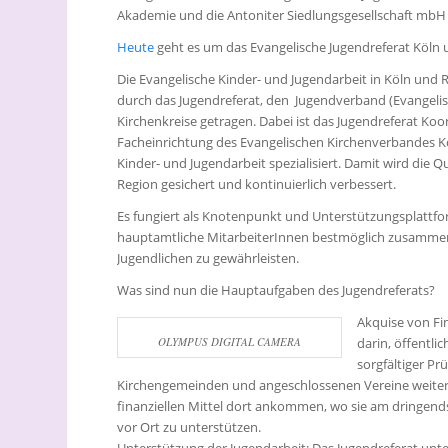
Akademie und die Antoniter Siedlungsgesellschaft mbH 
Heute
geht es um das Evangelische Jugendreferat Köln 
Die Evangelische Kinder- und Jugendarbeit in Köln und 
durch das Jugendreferat, den Jugendverband (Evangelis
Kirchenkreise getragen. Dabei ist das Jugendreferat Koo
Facheinrichtung des Evangelischen Kirchenverbandes Kö
Kinder- und Jugendarbeit spezialisiert. Damit wird die Q
Region gesichert und kontinuierlich verbessert.
Es fungiert als Knotenpunkt und Unterstützungsplattfor
hauptamtliche MitarbeiterInnen bestmöglich zusammen
Jugendlichen zu gewährleisten.
Was sind nun die Hauptaufgaben des Jugendreferats?
Akquise von Fi
OLYMPUS DIGITAL CAMERA
darin, öffentli
sorgfältiger Pr
Kirchengemeinden und angeschlossenen Vereine weitergel
finanziellen Mittel dort ankommen, wo sie am dringends
vor Ort zu unterstützen.