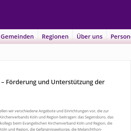
 Gemeinden
Regionen
Über uns
Person
t – Förderung und Unterstützung der
ellen wir verschiedene Angebote und Einrichtungen vor, die zur
n Kirchenverbands Köln und Region beitragen: das Segensbüro, das
skollegs beim Evangelischen Kirchenverband Köln und Region, die
 Köln und Region, die Gefängnisseelsorge, die Melanchthon-