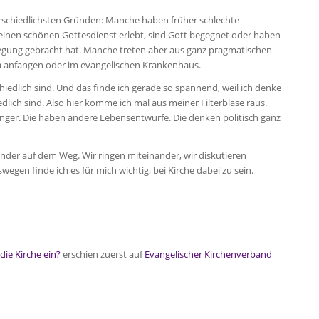
schiedlichsten Gründen: Manche haben früher schlechte
einen schönen Gottesdienst erlebt, sind Gott begegnet oder haben
egung gebracht hat. Manche treten aber aus ganz pragmatischen
ita anfangen oder im evangelischen Krankenhaus.
hiedlich sind. Und das finde ich gerade so spannend, weil ich denke
iedlich sind. Also hier komme ich mal aus meiner Filterblase raus.
l jünger. Die haben andere Lebensentwürfe. Die denken politisch ganz
ander auf dem Weg. Wir ringen miteinander, wir diskutieren
egen finde ich es für mich wichtig, bei Kirche dabei zu sein.
ie Kirche ein?
erschien zuerst auf
Evangelischer Kirchenverband