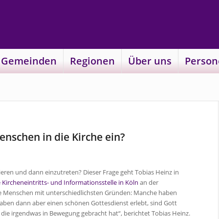
 Gemeinden
Regionen
Über uns
Person
nschen in die Kirche ein?
ieren und dann einzutreten? Dieser Frage geht Tobias Heinz in
 Kircheneintritts- und Informationsstelle in Köln
an der
te Menschen mit unterschiedlichsten Gründen: Manche haben
Haben dann aber einen schönen Gottesdienst erlebt, sind Gott
ie irgendwas in Bewegung gebracht hat“, berichtet Tobias Heinz.