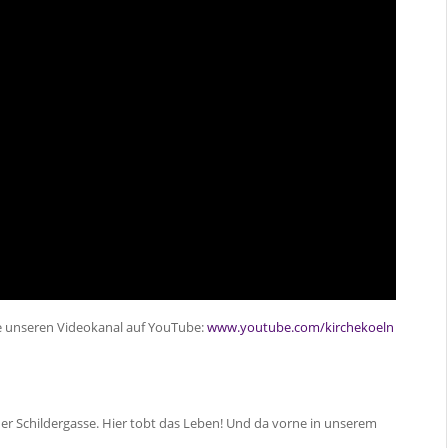
ie unseren Videokanal auf YouTube:
www.youtube.com/kirchekoeln
 der Schildergasse. Hier tobt das Leben! Und da vorne in unserem