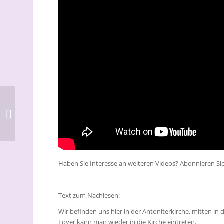
Juden und Christen in
der DDR –
Zeitzeugengespräch
mit dem Kölner
Publizisten...
Haben Sie Interesse an weiteren Videos? Abonnieren S
Text zum Nachlesen:
Wir befinden uns hier in der Antoniterkirche, mitten in
Foyer kann man wieder in die Kirche eintreten.