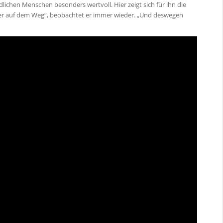
lichen Menschen besonders wertvoll. Hier zeigt sich für ihn die
ander auf dem Weg“, beobachtet er immer wieder. „Und deswegen