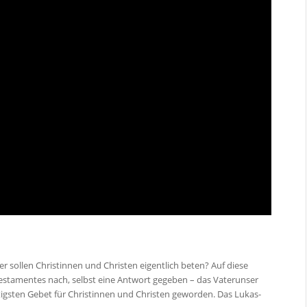
r sollen Christinnen und Christen eigentlich beten? Auf diese
Testamentes nach, selbst eine Antwort gegeben – das Vaterunser
tigsten Gebet für Christinnen und Christen geworden. Das Lukas-