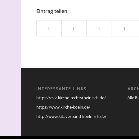
Eintrag teilen
INTERESSANTE LINKS
ARC
Alle B
https://evv-kirche-rechtsrheinisch.de/
https://www.kirche-koeln.de/
http://www.kitaverband-koeln-rrh.de/