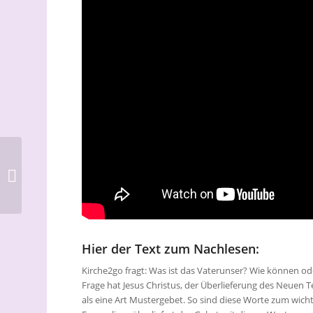
Neues Kursangebot
der fbs: Vielfältige
Angebote für die ganze
Familie
Hier der Text zum Nachlesen:
Kirche2go fragt: Was ist das Vaterunser? Wie können ode
Frage hat Jesus Christus, der Überlieferung des Neuen 
als eine Art Mustergebet. So sind diese Worte zum wich