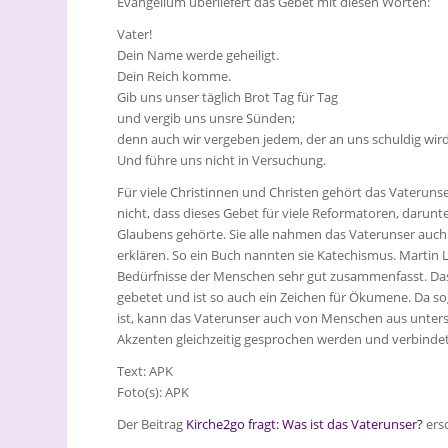
Evangelium überliefert das Gebet mit diesen Worten:
Vater!
Dein Name werde geheiligt.
Dein Reich komme.
Gib uns unser täglich Brot Tag für Tag
und vergib uns unsre Sünden;
denn auch wir vergeben jedem, der an uns schuldig wird
Und führe uns nicht in Versuchung.
Für viele Christinnen und Christen gehört das Vateruns
nicht, dass dieses Gebet für viele Reformatoren, darunt
Glaubens gehörte. Sie alle nahmen das Vaterunser auch i
erklären. So ein Buch nannten sie Katechismus. Martin 
Bedürfnisse der Menschen sehr gut zusammenfasst. Das V
gebetet und ist so auch ein Zeichen für Ökumene. Da s
ist, kann das Vaterunser auch von Menschen aus unter
Akzenten gleichzeitig gesprochen werden und verbindet
Text: APK
Foto(s): APK
Der Beitrag
Kirche2go fragt: Was ist das Vaterunser?
ers