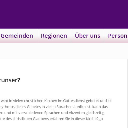
 Gemeinden
Regionen
Über uns
Person
erunser?
wird in vielen christlichen Kirchen im Gottesdienst gebetet und ist
ythmus dieses Gebetes in vielen Sprachen ähnlich ist, kann das
n und mit verschiedenen Sprachen und Akzenten gleichzeitig
te des christlichen Glaubens erfahren Sie in dieser Kirche2go-