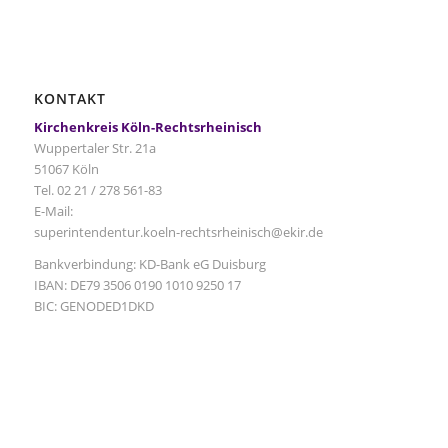
KONTAKT
Kirchenkreis Köln-Rechtsrheinisch
Wuppertaler Str. 21a
51067 Köln
Tel. 02 21 / 278 561-83
E-Mail:
superintendentur.koeln-rechtsrheinisch@ekir.de
Bankverbindung: KD-Bank eG Duisburg
IBAN: DE79 3506 0190 1010 9250 17
BIC: GENODED1DKD