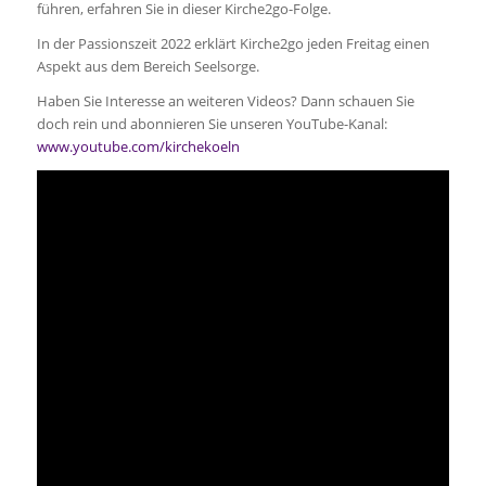
führen, erfahren Sie in dieser Kirche2go-Folge.
In der Passionszeit 2022 erklärt Kirche2go jeden Freitag einen
Aspekt aus dem Bereich Seelsorge.
Haben Sie Interesse an weiteren Videos? Dann schauen Sie
doch rein und abonnieren Sie unseren YouTube-Kanal:
www.youtube.com/kirchekoeln