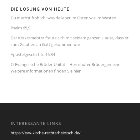
DIE LOSUNG VON HEUTE
Du machst fröhlich, was da lebet im Osten wie im Westen.
Psalm 65,9
Der Kerkermeister freute sich mit seinem ganzen Hause, dass er
zum Glauben an Gott gekommen war.
Apostelgeschichte 16,34
© Evangelische Brüder-Unität – Herrnhuter Brüdergemeine
Weitere Informationen finden Sie hier
INTERESSANTE LINKS
https://evv-kirche-rechtsrheinisch.de/