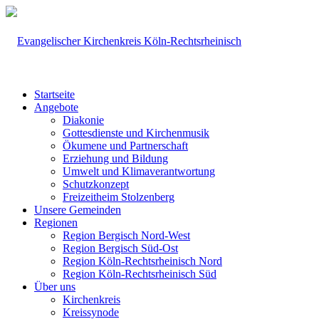
Startseite
Angebote
Diakonie
Gottesdienste und Kirchenmusik
Ökumene und Partnerschaft
Erziehung und Bildung
Umwelt und Klimaverantwortung
Schutzkonzept
Freizeitheim Stolzenberg
Unsere Gemeinden
Regionen
Region Bergisch Nord-West
Region Bergisch Süd-Ost
Region Köln-Rechtsrheinisch Nord
Region Köln-Rechtsrheinisch Süd
Über uns
Kirchenkreis
Kreissynode