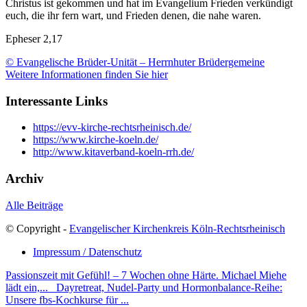
Christus ist gekommen und hat im Evangelium Frieden verkündigt
euch, die ihr fern wart, und Frieden denen, die nahe waren.
Epheser 2,17
© Evangelische Brüder-Unität – Herrnhuter Brüdergemeine
Weitere Informationen finden Sie hier
Interessante Links
https://evv-kirche-rechtsrheinisch.de/
https://www.kirche-koeln.de/
http://www.kitaverband-koeln-rrh.de/
Archiv
Alle Beiträge
© Copyright -
Evangelischer Kirchenkreis Köln-Rechtsrheinisch
Impressum / Datenschutz
Passionszeit mit Gefühl! – 7 Wochen ohne Härte. Michael Miehe
lädt ein,...
Dayretreat, Nudel-Party und Hormonbalance-Reihe:
Unsere fbs-Kochkurse für ...