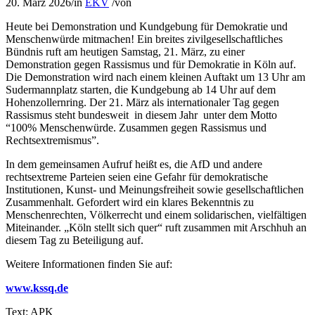
20. März 2026
/
in
EKV
/
von
Heute bei Demonstration und Kundgebung für Demokratie und
Menschenwürde mitmachen! Ein breites zivilgesellschaftliches
Bündnis ruft am heutigen Samstag, 21. März, zu einer
Demonstration gegen Rassismus und für Demokratie in Köln auf.
Die Demonstration wird nach einem kleinen Auftakt um 13 Uhr am
Sudermannplatz starten, die Kundgebung ab 14 Uhr auf dem
Hohenzollernring. Der 21. März als internationaler Tag gegen
Rassismus steht bundesweit in diesem Jahr unter dem Motto
“100% Menschenwürde. Zusammen gegen Rassismus und
Rechtsextremismus”.
In dem gemeinsamen Aufruf heißt es, die AfD und andere
rechtsextreme Parteien seien eine Gefahr für demokratische
Institutionen, Kunst- und Meinungsfreiheit sowie gesellschaftlichen
Zusammenhalt. Gefordert wird ein klares Bekenntnis zu
Menschenrechten, Völkerrecht und einem solidarischen, vielfältigen
Miteinander. „Köln stellt sich quer“ ruft zusammen mit Arschhuh an
diesem Tag zu Beteiligung auf.
Weitere Informationen finden Sie auf:
www.kssq.de
Text: APK