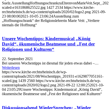
Suelz.AusstellungHoffnungsschrankzuEhrenvonMarieVeit.Sept_.202
scaled-e1631868625522.jpg
1427
2534
https://www.kirche-
rechtsrheinisch.de/wp-content/uploads/2020/02/logo2.png
2021-09-
23 08:00:00
2021-10-05 23:06:24
Ausstellung zum
„Hoffnungsschrank“ der Religionslehrerin Marie Veit: „Verliere
niemals die Hoffnung“
Unsere Wochentipps: Kindermusical „König
David“, ökumenische Beatmesse und „Fest der
Religionen und Kulturen“
22. September 2021
Bei unseren Wochentipps ist diesmal für jeden etwas dabei –…
Weiterlesen
https://www.kirche-rechtsrheinisch.de/wp-
content/uploads/2021/08/Wochentipps_201931-e1629877051161-
scaled.jpg
1439
2560
https://www.kirche-rechtsrheinisch.de/wp-
content/uploads/2020/02/logo2.png
2021-09-22 12:00:25
2021-10-
04 23:05:29
Unsere Wochentipps: Kindermusical „König David“,
ökumenische Beatmesse und „Fest der Religionen und Kulturen“
Diskussionsabend WiederSprechen: „Wieder