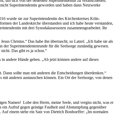
ht, um sich von der beliebten Superintendentin zu verabschieden.
nd nicht Superintendentin geworden und haben dann Netzwerke
2016 wurde sie zur Superintendentin des Kirchenkreises Köln-
formen der Landeskirche überstanden und ich habe heute verstanden,
erintendentin mit drei Synodalassessoren zusammengearbeitet. Ihr
esus Christus.“ Das habe ihn überrascht, so Latzel. „Ich habe sie als
in der Superintendentenrunde für die Seelsorge zuständig gewesen.
nicht. Das gibt es ja schon.“
 in andere Hände geben. „Ab jetzt können andere auf dieses
oft. Dann sollte man mit anderen die Entscheidungen überdenken.“
s mit anderen austauschen können. Ein Ort der Seelsorge, von denen
eiligen Namen! Lobe den Herrn, meine Seele, und vergiss nicht, was er
als ein Aufruf gegen geistige Faulheit und Abstumpfung gegenüber
h. Auf einem stehe ein Satz von Dietrich Bonhoeffer: „Im normalen