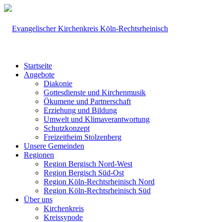
Startseite
Angebote
Diakonie
Gottesdienste und Kirchenmusik
Ökumene und Partnerschaft
Erziehung und Bildung
Umwelt und Klimaverantwortung
Schutzkonzept
Freizeitheim Stolzenberg
Unsere Gemeinden
Regionen
Region Bergisch Nord-West
Region Bergisch Süd-Ost
Region Köln-Rechtsrheinisch Nord
Region Köln-Rechtsrheinisch Süd
Über uns
Kirchenkreis
Kreissynode