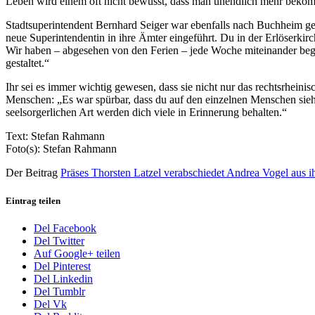
Leben wird einem oft nicht bewusst, dass man unendlich mehr bekom
Stadtsuperintendent Bernhard Seiger war ebenfalls nach Buchheim g
neue Superintendentin in ihre Ämter eingeführt. Du in der Erlöser
Wir haben – abgesehen von den Ferien – jede Woche miteinander bego
gestaltet.“
Ihr sei es immer wichtig gewesen, dass sie nicht nur das rechtsrhein
Menschen: „Es war spürbar, dass du auf den einzelnen Menschen siehs
seelsorgerlichen Art werden dich viele in Erinnerung behalten.“
Text: Stefan Rahmann
Foto(s): Stefan Rahmann
Der Beitrag
Präses Thorsten Latzel verabschiedet Andrea Vogel aus i
Eintrag teilen
Del Facebook
Del Twitter
Auf Google+ teilen
Del Pinterest
Del Linkedin
Del Tumblr
Del Vk