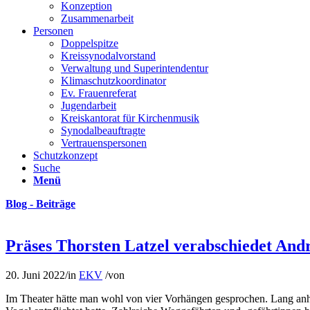
Konzeption
Zusammenarbeit
Personen
Doppelspitze
Kreissynodalvorstand
Verwaltung und Superintendentur
Klimaschutzkoordinator
Ev. Frauenreferat
Jugendarbeit
Kreiskantorat für Kirchenmusik
Synodalbeauftragte
Vertrauenspersonen
Schutzkonzept
Suche
Menü
Blog - Beiträge
Präses Thorsten Latzel verabschiedet And
20. Juni 2022
/
in
EKV
/
von
Im Theater hätte man wohl von vier Vorhängen gesprochen. Lang anh