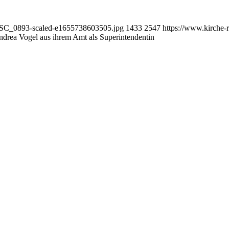
6/DSC_0893-scaled-e1655738603505.jpg
1433
2547
https://www.kirche-
ndrea Vogel aus ihrem Amt als Superintendentin