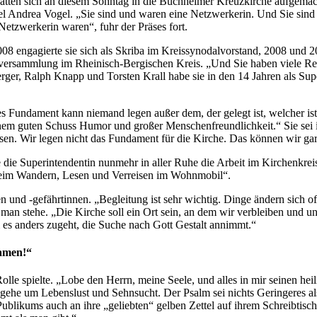
 hatten sich an diesem Sonntag in die Buchheimer Kreuzkirche aufgemac
zel Andrea Vogel. „Sie sind und waren eine Netzwerkerin. Und Sie si
etzwerkerin waren“, fuhr der Präses fort.
008 engagierte sie sich als Skriba im Kreissynodalvorstand, 2008 und 
lversammlung im Rheinisch-Bergischen Kreis. „Und Sie haben viele Re
erger, Ralph Knapp und Torsten Krall habe sie in den 14 Jahren als Sup
 Fundament kann niemand legen außer dem, der gelegt ist, welcher ist J
einem guten Schuss Humor und großer Menschenfreundlichkeit.“ Sie sei 
sen. Wir legen nicht das Fundament für die Kirche. Das können wir gar 
die Superintendentin nunmehr in aller Ruhe die Arbeit im Kirchenkreis
beim Wandern, Lesen und Verreisen im Wohnmobil“.
n und -gefährtinnen. „Begleitung ist sehr wichtig. Dinge ändern sich 
n stehe. „Die Kirche soll ein Ort sein, an dem wir verbleiben und un
 es anders zugeht, die Suche nach Gott Gestalt annimmt.“
Namen!“
olle spielte. „Lobe den Herrn, meine Seele, und alles in mir seinen h
Es gehe um Lebenslust und Sehnsucht. Der Psalm sei nichts Geringeres 
Publikums auch an ihre „geliebten“ gelben Zettel auf ihrem Schreibtisc