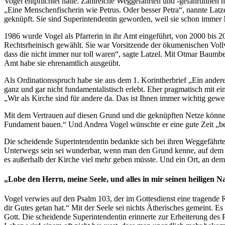
Vogel entpflichtet hatte. Zahlreiche Weggefährten und -gefährtinnen
„Eine Menschenfischerin wie Petrus. Oder besser Petra“, nannte Lat
geknüpft. Sie sind Superintendentin geworden, weil sie schon immer N
1986 wurde Vogel als Pfarrerin in ihr Amt eingeführt, von 2000 bis 2
Rechtsrheinisch gewählt. Sie war Vorsitzende der ökumenischen Vol
dass die nicht immer nur toll waren“, sagte Latzel. Mit Otmar Baumb
Amt habe sie ehrenamtlich ausgeübt.
Als Ordinationsspruch habe sie aus dem 1. Korintherbrief „Ein anderes
ganz und gar nicht fundamentalistisch erlebt. Eher pragmatisch mit 
„Wir als Kirche sind für andere da. Das ist Ihnen immer wichtig gewe
Mit dem Vertrauen auf diesen Grund und die geknüpften Netze könne 
Fundament bauen.“ Und Andrea Vogel wünschte er eine gute Zeit „
Die scheidende Superintendentin bedankte sich bei ihren Weggefährte
Unterwegs sein sei wunderbar, wenn man den Grund kenne, auf dem ma
es außerhalb der Kirche viel mehr geben müsste. Und ein Ort, an dem
„Lobe den Herrn, meine Seele, und alles in mir seinen heiligen 
Vogel verwies auf den Psalm 103, der im Gottesdienst eine tragende R
dir Gutes getan hat.“ Mit der Seele sei nichts Ätherisches gemeint. 
Gott. Die scheidende Superintendentin erinnerte zur Erheiterung des 