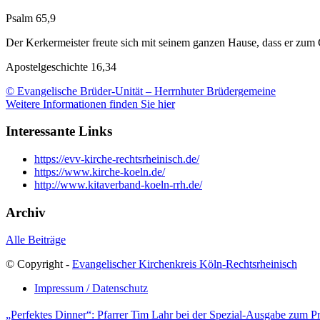
Psalm 65,9
Der Kerkermeister freute sich mit seinem ganzen Hause, dass er zu
Apostelgeschichte 16,34
© Evangelische Brüder-Unität – Herrnhuter Brüdergemeine
Weitere Informationen finden Sie hier
Interessante Links
https://evv-kirche-rechtsrheinisch.de/
https://www.kirche-koeln.de/
http://www.kitaverband-koeln-rrh.de/
Archiv
Alle Beiträge
© Copyright -
Evangelischer Kirchenkreis Köln-Rechtsrheinisch
Impressum / Datenschutz
„Perfektes Dinner“: Pfarrer Tim Lahr bei der Spezial-Ausgabe zum Pri