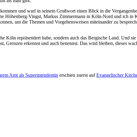
mt als man gibt.“
ekommen und warf in seinem Grußwort einen Blick in die Vergangenhe
kirche Höhenberg-Vingst, Markus Zimmermann in Köln-Nord und ich in
nnen, um die Themen und Vorgehensweisen miteinander zu besprechen. 
ische Köln repräsentiert habe, sondern auch das Bergische Land. Und si
t, Grenzen erkennst und auch benennst. Das wird bleiben, dieses wache
hrem Amt als Superintendentin
erschien zuerst auf
Evangelischer Kirc