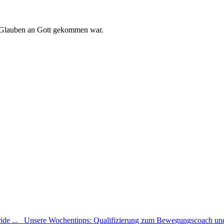
m Glauben an Gott gekommen war.
de ...
Unsere Wochentipps: Qualifizierung zum Bewegungscoach und