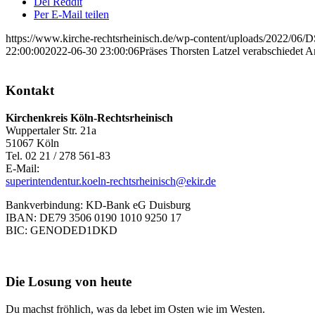
Del Reddit
Per E-Mail teilen
https://www.kirche-rechtsrheinisch.de/wp-content/uploads/2022/0
22:00:00
2022-06-30 23:00:06
Präses Thorsten Latzel verabschiedet A
Kontakt
Kirchenkreis Köln-Rechtsrheinisch
Wuppertaler Str. 21a
51067 Köln
Tel. 02 21 / 278 561-83
E-Mail:
superintendentur.koeln-rechtsrheinisch@ekir.de
Bankverbindung: KD-Bank eG Duisburg
IBAN: DE79 3506 0190 1010 9250 17
BIC: GENODED1DKD
Die Losung von heute
Du machst fröhlich, was da lebet im Osten wie im Westen.