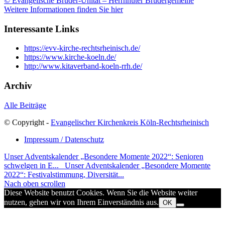
© Evangelische Brüder-Unität – Herrnhuter Brüdergemeine
Weitere Informationen finden Sie hier
Interessante Links
https://evv-kirche-rechtsrheinisch.de/
https://www.kirche-koeln.de/
http://www.kitaverband-koeln-rrh.de/
Archiv
Alle Beiträge
© Copyright -
Evangelischer Kirchenkreis Köln-Rechtsrheinisch
Impressum / Datenschutz
Unser Adventskalender „Besondere Momente 2022“: Senioren
schwelgen in E...
Unser Adventskalender „Besondere Momente
2022“: Festivalstimmung, Diversität...
Nach oben scrollen
Diese Website benutzt Cookies. Wenn Sie die Website weiter
nutzen, gehen wir von Ihrem Einverständnis aus.
OK