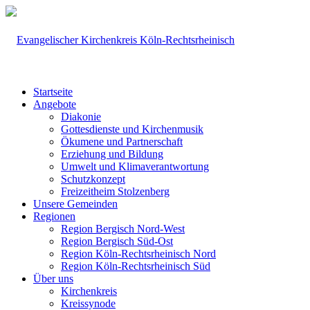
Startseite
Angebote
Diakonie
Gottesdienste und Kirchenmusik
Ökumene und Partnerschaft
Erziehung und Bildung
Umwelt und Klimaverantwortung
Schutzkonzept
Freizeitheim Stolzenberg
Unsere Gemeinden
Regionen
Region Bergisch Nord-West
Region Bergisch Süd-Ost
Region Köln-Rechtsrheinisch Nord
Region Köln-Rechtsrheinisch Süd
Über uns
Kirchenkreis
Kreissynode