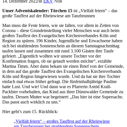
14. Dezember 2022
/
in
EKV
/
von
Unser Adventskalender: Törchen 15
ist „Vielfalt feiern“ – das
große Tauffest auf der Rheinwiese am Tanzbrunnen
Man muss die Feste feiern, wie sie fallen, vor allem in Zeiten von
Corona – diese Grundeinstellung vieler Menschen war auch beim
großen Tauffest des Evangelischen Kirchenverbandes Köln und
Region zu spüren. 196 Kinder, Jugendliche und Erwachsene haben
sich bei strahlendem Sonnenschein an diesem Samstagnachmittag
taufen lassen und zusammen mit rund 3.100 Gästen ihre Taufe
gefeiert. „Eigentlich wollten wir unsere Tochter vor der
Konfirmation fragen, ob sie getauft werden möchte“, erzählte
Martina Timm. Aber dann bekam sie einen Brief von der Gemeinde,
in dem auf das große Tauffest des Evangelischen Kirchenverbands
Köln und Region hingewiesen wurde. Und da hat sie ihre Tochter
einfach mal etwas früher gefragt. Die fünfeinhalbjährige Pauline
hatte Lust. Und wie! Und dann war es Pfarrerin Astrid Krall-
Packbier vorbehalten, das Kind aus ihrer Dünnwalder Gemeinde zu
taufen. Dessen Mutter war begeistert: „Das hier ist eine Supersache.
Das passt auch wirklich zu uns.“
Hier geht’s zum 15. Rückblick:
„Vielfalt feiern“ – großes Tauffest auf der Rheinwiese
am Tanzbrunnen bei strahlendem Sonnenschein