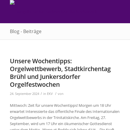
Blog - Beiträge
Unsere Wochentipps:
Orgelwettbewerb, Stadtkirchentag
Brühl und Junkersdorfer
Orgelfestwochen
/
/
24. September 2024
in
EKV
von
Mittwoch: Zeit für unsere Wochentipps! Morgen um 18 Uhr
erwartet Interessierte das öffentliche Finale des Internationalen
Orgelwettbewerbs in der Trinitatiskirche. Am Freitag, 27.
September, wird um 17 Uhr ein ökumenischer Gottesdienst
unter dem Motto „Wenn et Bedde sich lohne däät – Die Kraft