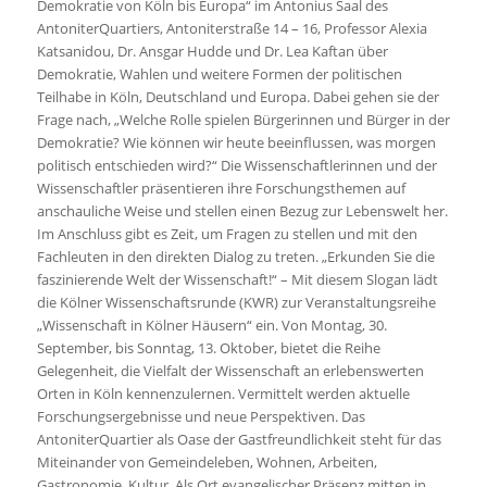
Demokratie von Köln bis Europa“ im Antonius Saal des
AntoniterQuartiers, Antoniterstraße 14 – 16, Professor Alexia
Katsanidou, Dr. Ansgar Hudde und Dr. Lea Kaftan über
Demokratie, Wahlen und weitere Formen der politischen
Teilhabe in Köln, Deutschland und Europa. Dabei gehen sie der
Frage nach, „Welche Rolle spielen Bürgerinnen und Bürger in der
Demokratie? Wie können wir heute beeinflussen, was morgen
politisch entschieden wird?“ Die Wissenschaftlerinnen und der
Wissenschaftler präsentieren ihre Forschungsthemen auf
anschauliche Weise und stellen einen Bezug zur Lebenswelt her.
Im Anschluss gibt es Zeit, um Fragen zu stellen und mit den
Fachleuten in den direkten Dialog zu treten. „Erkunden Sie die
faszinierende Welt der Wissenschaft!“ – Mit diesem Slogan lädt
die Kölner Wissenschaftsrunde (KWR) zur Veranstaltungsreihe
„Wissenschaft in Kölner Häusern“ ein. Von Montag, 30.
September, bis Sonntag, 13. Oktober, bietet die Reihe
Gelegenheit, die Vielfalt der Wissenschaft an erlebenswerten
Orten in Köln kennenzulernen. Vermittelt werden aktuelle
Forschungsergebnisse und neue Perspektiven. Das
AntoniterQuartier als Oase der Gastfreundlichkeit steht für das
Miteinander von Gemeindeleben, Wohnen, Arbeiten,
Gastronomie, Kultur. Als Ort evangelischer Präsenz mitten in