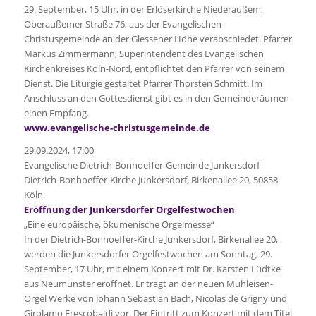
29. September, 15 Uhr, in der Erlöserkirche Niederaußem,
Oberaußemer Straße 76, aus der Evangelischen
Christusgemeinde an der Glessener Höhe verabschiedet. Pfarrer
Markus Zimmermann, Superintendent des Evangelischen
Kirchenkreises Köln-Nord, entpflichtet den Pfarrer von seinem
Dienst. Die Liturgie gestaltet Pfarrer Thorsten Schmitt. Im
Anschluss an den Gottesdienst gibt es in den Gemeinderäumen
einen Empfang.
www.evangelische-christusgemeinde.de
29.09.2024, 17:00
Evangelische Dietrich-Bonhoeffer-Gemeinde Junkersdorf
Dietrich-Bonhoeffer-Kirche Junkersdorf, Birkenallee 20, 50858
Köln
Eröffnung der Junkersdorfer Orgelfestwochen
„Eine europäische, ökumenische Orgelmesse“
In der Dietrich-Bonhoeffer-Kirche Junkersdorf, Birkenallee 20,
werden die Junkersdorfer Orgelfestwochen am Sonntag, 29.
September, 17 Uhr, mit einem Konzert mit Dr. Karsten Lüdtke
aus Neumünster eröffnet. Er trägt an der neuen Muhleisen-
Orgel Werke von Johann Sebastian Bach, Nicolas de Grigny und
Girolamo Frescobaldi vor. Der Eintritt zum Konzert mit dem Titel