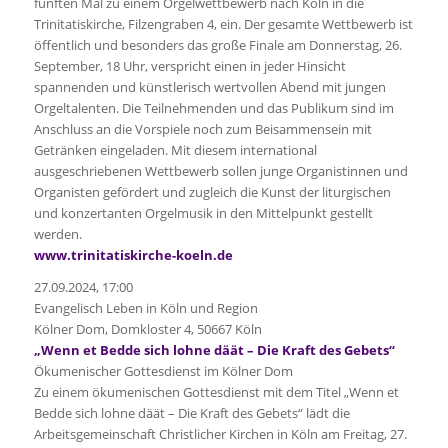
fünften Mal zu einem Orgelwettbewerb nach Köln in die
Trinitatiskirche, Filzengraben 4, ein. Der gesamte Wettbewerb ist
öffentlich und besonders das große Finale am Donnerstag, 26.
September, 18 Uhr, verspricht einen in jeder Hinsicht
spannenden und künstlerisch wertvollen Abend mit jungen
Orgeltalenten. Die Teilnehmenden und das Publikum sind im
Anschluss an die Vorspiele noch zum Beisammensein mit
Getränken eingeladen. Mit diesem international
ausgeschriebenen Wettbewerb sollen junge Organistinnen und
Organisten gefördert und zugleich die Kunst der liturgischen
und konzertanten Orgelmusik in den Mittelpunkt gestellt
werden.
www.trinitatiskirche-koeln.de
27.09.2024, 17:00
Evangelisch Leben in Köln und Region
Kölner Dom, Domkloster 4, 50667 Köln
„Wenn et Bedde sich lohne däät – Die Kraft des Gebets“
Ökumenischer Gottesdienst im Kölner Dom
Zu einem ökumenischen Gottesdienst mit dem Titel „Wenn et
Bedde sich lohne däät – Die Kraft des Gebets“ lädt die
Arbeitsgemeinschaft Christlicher Kirchen in Köln am Freitag, 27.