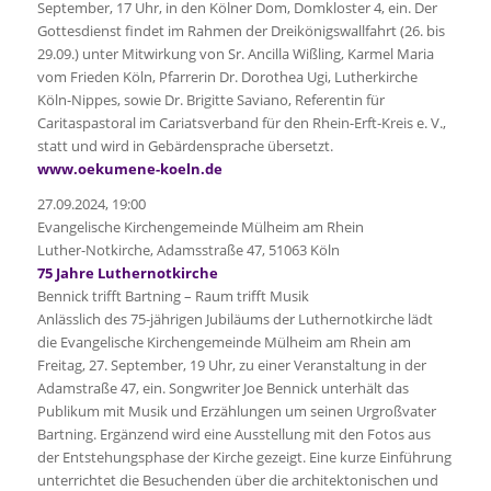
September, 17 Uhr, in den Kölner Dom, Domkloster 4, ein. Der
Gottesdienst findet im Rahmen der Dreikönigswallfahrt (26. bis
29.09.) unter Mitwirkung von Sr. Ancilla Wißling, Karmel Maria
vom Frieden Köln, Pfarrerin Dr. Dorothea Ugi, Lutherkirche
Köln-Nippes, sowie Dr. Brigitte Saviano, Referentin für
Caritaspastoral im Cariatsverband für den Rhein-Erft-Kreis e. V.,
statt und wird in Gebärdensprache übersetzt.
www.oekumene-koeln.de
27.09.2024, 19:00
Evangelische Kirchengemeinde Mülheim am Rhein
Luther-Notkirche, Adamsstraße 47, 51063 Köln
75 Jahre Luthernotkirche
Bennick trifft Bartning – Raum trifft Musik
Anlässlich des 75-jährigen Jubiläums der Luthernotkirche lädt
die Evangelische Kirchengemeinde Mülheim am Rhein am
Freitag, 27. September, 19 Uhr, zu einer Veranstaltung in der
Adamstraße 47, ein. Songwriter Joe Bennick unterhält das
Publikum mit Musik und Erzählungen um seinen Urgroßvater
Bartning. Ergänzend wird eine Ausstellung mit den Fotos aus
der Entstehungsphase der Kirche gezeigt. Eine kurze Einführung
unterrichtet die Besuchenden über die architektonischen und