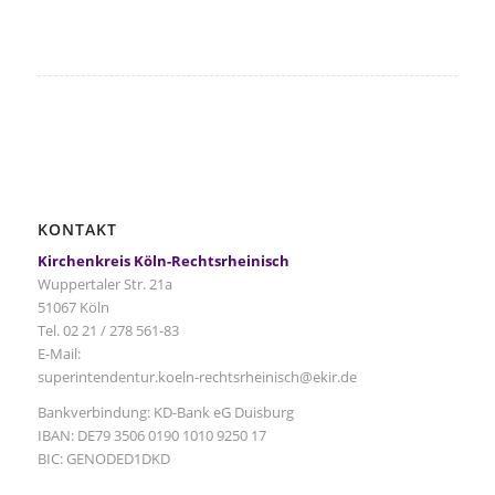
KONTAKT
Kirchenkreis Köln-Rechtsrheinisch
Wuppertaler Str. 21a
51067 Köln
Tel. 02 21 / 278 561-83
E-Mail:
superintendentur.koeln-rechtsrheinisch@ekir.de
Bankverbindung: KD-Bank eG Duisburg
IBAN: DE79 3506 0190 1010 9250 17
BIC: GENODED1DKD