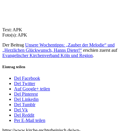
Text: APK
Foto(s): APK
Der Beitrag
Unsere Wochentipps: „Zauber der Melodie“ und
„Herzlichen Glückwunsch, Hanns Dieter!“
erschien zuerst auf
Evangelischer Kirchenverband Köln und Region
.
Eintrag teilen
Del Facebook
Del Twitter
Auf Google+ teilen
Del Pinterest
Del Linkedin
Del Tumblr
Del Vk
Del Reddit
Per E-Mail teilen
https://www.kirche-rechtsrheinisch.de/wp-