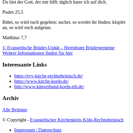
Du bist der Gott, der mir hilft; täglich harre ich auf dich.
Psalm 25,5
Bittet, so wird euch gegeben; suchet, so werdet ihr finden; klopfet
an, so wird euch aufgetan.
Matthäus 7,7
© Evangelische Brüder-Unität – Herrnhuter Brüdergemeine
Weitere Informationen finden Sie hier
Interessante Links
https://evv-kirche-rechtsrheinisch.de/
https://www.kirche-koeln.de/
http://www.kitaverband-koeln-rrh.de/
Archiv
Alle Beiträge
© Copyright -
Evangelischer Kirchenkreis Köln-Rechtsrheinisch
Impressum / Datenschutz