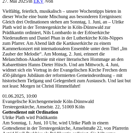
27. Mai 2025
/
in
EKV
/
von
Vielfältig, feierlich, musikalisch – unsere Wochentipps bieten in
dieser Woche eine bunte Mischung aus besonderen Ereignissen:
Gleich drei Ordinationen stehen am Sonntag, 1. Juni, an – Ulrike
Plath wird in der Tersteegenkirche in Köln-Dünnwald zur
Prädikantin ordiniert, Nils Lombardo in der Erlöserkirche
Niederaußem und Daniel Phan in der Lutherkirche Köln-Nippes
zum Pfarrer. Am Abend lädt die Kartäuserkirche zu einem
Kammerkonzert mit internationalem Ensemble unter dem Titel „Im
Zauber der Melodie“. Am Montag, 2. Juni, erinnert die
Melanchthon-Akademie mit einer literarischen Hommage an den
Kabarettisten Hanns Dieter Hüsch. Und am Mittwoch, 4. Juni,
widmet sich ein Vortrag in der Evangelischen Kirche Frechen dem
450-jährigen Jubiläum der reformierten Gemeindeordnung – mit
historischem Tiefgang und Gelegenheit zum Austausch. Und last but
not least: Morgen ist Christi Himmelfahrt!
01.06.2025, 10:00
Evangelische Kirchengemeinde Köln-Dünnwald
Tersteegenkirche, Amselstr. 22, 51069 Köln
Gottesdienst mit Ordination
Ulrike Plath wird Prädikantin
Am Sonntag, 1. Juni, 10 Uhr, wird Ulrike Plath in einem
Gottesdienst in der Tersteegenkirche, Amselstraße 22, von Pfarrerin