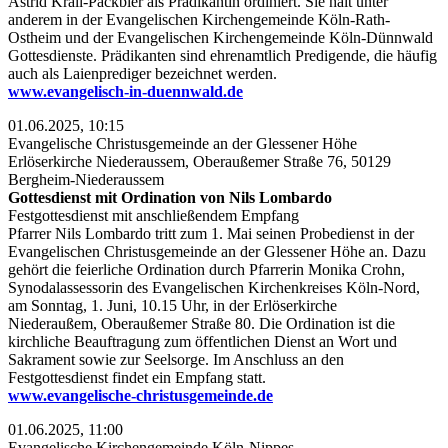
Astrid Krall-Packbier als Prädikantin ordiniert. Sie hält unter
anderem in der Evangelischen Kirchengemeinde Köln-Rath-
Ostheim und der Evangelischen Kirchengemeinde Köln-Dünnwald
Gottesdienste. Prädikanten sind ehrenamtlich Predigende, die häufig
auch als Laienprediger bezeichnet werden.
www.evangelisch-in-duennwald.de
01.06.2025, 10:15
Evangelische Christusgemeinde an der Glessener Höhe
Erlöserkirche Niederaussem, Oberaußemer Straße 76, 50129
Bergheim-Niederaussem
Gottesdienst mit Ordination von Nils Lombardo
Festgottesdienst mit anschließendem Empfang
Pfarrer Nils Lombardo tritt zum 1. Mai seinen Probedienst in der
Evangelischen Christusgemeinde an der Glessener Höhe an. Dazu
gehört die feierliche Ordination durch Pfarrerin Monika Crohn,
Synodalassessorin des Evangelischen Kirchenkreises Köln-Nord,
am Sonntag, 1. Juni, 10.15 Uhr, in der Erlöserkirche
Niederaußem, Oberaußemer Straße 80. Die Ordination ist die
kirchliche Beauftragung zum öffentlichen Dienst an Wort und
Sakrament sowie zur Seelsorge. Im Anschluss an den
Festgottesdienst findet ein Empfang statt.
www.evangelische-christusgemeinde.de
01.06.2025, 11:00
Evangelische Kirchengemeinde Köln-Nippes