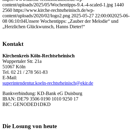
content/uploads/2025/05/Wochentipps-9.4.-4-scaled-1.jpg
1440
2560
https://www.kirche-rechtsrheinisch.de/wp-
content/uploads/2020/02/logo2.png
2025-05-27 22:00:00
2025-06-
08 06:10:04
Unsere Wochentipps: „Zauber der Melodie“ und
„Herzlichen Glückwunsch, Hanns Dieter!“
Kontakt
Kirchenkreis Köln-Rechtsrheinisch
Wuppertaler Str. 21a
51067 Köln
Tel. 02 21 / 278 561-83
E-Mail:
superintendentur.koeln-rechtsrheinisch@ekir.de
Bankverbindung: KD-Bank eG Duisburg
IBAN: DE79 3506 0190 1010 9250 17
BIC: GENODED1DKD
Die Losung von heute