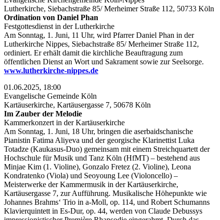
Lutherkirche, Siebachstraße 85/ Merheimer Straße 112, 50733 Köln
Ordination von Daniel Phan
Festgottesdienst in der Lutherkirche
Am Sonntag, 1. Juni, 11 Uhr, wird Pfarrer Daniel Phan in der
Lutherkirche Nippes, Siebachstraße 85/ Merheimer Straße 112,
ordiniert. Er erhält damit die kirchliche Beauftragung zum
öffentlichen Dienst an Wort und Sakrament sowie zur Seelsorge.
www.lutherkirche-nippes.de
01.06.2025, 18:00
Evangelische Gemeinde Köln
Kartäuserkirche, Kartäusergasse 7, 50678 Köln
Im Zauber der Melodie
Kammerkonzert in der Kartäuserkirche
Am Sonntag, 1. Juni, 18 Uhr, bringen die aserbaidschanische
Pianistin Fatima Aliyeva und der georgische Klarinettist Luka
Totadze (Kaukasus-Duo) gemeinsam mit einem Streichquartett der
Hochschule für Musik und Tanz Köln (HfMT) – bestehend aus
Minjae Kim (1. Violine), Gonzalo Fretez (2. Violine), Leona
Kondratenko (Viola) und Seoyoung Lee (Violoncello) –
Meisterwerke der Kammermusik in der Kartäuserkirche,
Kartäusergasse 7, zur Aufführung. Musikalische Höhepunkte wie
Johannes Brahms‘ Trio in a-Moll, op. 114, und Robert Schumanns
Klavierquintett in Es-Dur, op. 44, werden von Claude Debussys
impressionistischer Première Rhapsodie eingerahmt. Durch das