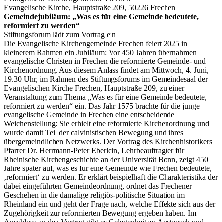
Evangelische Kirche, Hauptstraße 209, 50226 Frechen
Gemeindejubiläum: „Was es für eine Gemeinde bedeutete,
reformiert zu werden“
Stiftungsforum lädt zum Vortrag ein
Die Evangelische Kirchengemeinde Frechen feiert 2025 in
kleinerem Rahmen ein Jubiläum: Vor 450 Jahren übernahmen
evangelische Christen in Frechen die reformierte Gemeinde- und
Kirchenordnung. Aus diesem Anlass findet am Mittwoch, 4. Juni,
19.30 Uhr, im Rahmen des Stiftungsforums im Gemeindesaal der
Evangelischen Kirche Frechen, Hauptstraße 209, zu einer
Veranstaltung zum Thema „Was es für eine Gemeinde bedeutete,
reformiert zu werden“ ein. Das Jahr 1575 brachte für die junge
evangelische Gemeinde in Frechen eine entscheidende
Weichenstellung: Sie erhielt eine reformierte Kirchenordnung und
wurde damit Teil der calvinistischen Bewegung und ihres
übergemeindlichen Netzwerks. Der Vortrag des Kirchenhistorikers
Pfarrer Dr. Herrmann-Peter Eberlein, Lehrbeauftragter für
Rheinische Kirchengeschichte an der Universität Bonn, zeigt 450
Jahre später auf, was es für eine Gemeinde wie Frechen bedeutete,
‚reformiert‘ zu werden. Er erklärt beispielhaft die Charakteristika der
dabei eingeführten Gemeindeordnung, ordnet das Frechener
Geschehen in die damalige religiös-politische Situation im
Rheinland ein und geht der Frage nach, welche Effekte sich aus der
Zugehörigkeit zur reformierten Bewegung ergeben haben. Im
Anschluss an den Vortrag gibt es Gelegenheit zu Austausch und