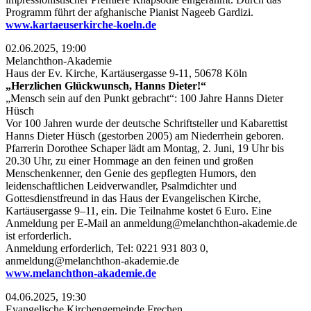
Programm führt der afghanische Pianist Nageeb Gardizi.
www.kartaeuserkirche-koeln.de
02.06.2025, 19:00
Melanchthon-Akademie
Haus der Ev. Kirche, Kartäusergasse 9-11, 50678 Köln
„Herzlichen Glückwunsch, Hanns Dieter!“
„Mensch sein auf den Punkt gebracht“: 100 Jahre Hanns Dieter
Hüsch
Vor 100 Jahren wurde der deutsche Schriftsteller und Kabarettist
Hanns Dieter Hüsch (gestorben 2005) am Niederrhein geboren.
Pfarrerin Dorothee Schaper lädt am Montag, 2. Juni, 19 Uhr bis
20.30 Uhr, zu einer Hommage an den feinen und großen
Menschenkenner, den Genie des gepflegten Humors, den
leidenschaftlichen Leidverwandler, Psalmdichter und
Gottesdienstfreund in das Haus der Evangelischen Kirche,
Kartäusergasse 9–11, ein. Die Teilnahme kostet 6 Euro. Eine
Anmeldung per E-Mail an anmeldung@melanchthon-akademie.de
ist erforderlich.
Anmeldung erforderlich, Tel: 0221 931 803 0,
anmeldung@melanchthon-akademie.de
www.melanchthon-akademie.de
04.06.2025, 19:30
Evangelische Kirchengemeinde Frechen