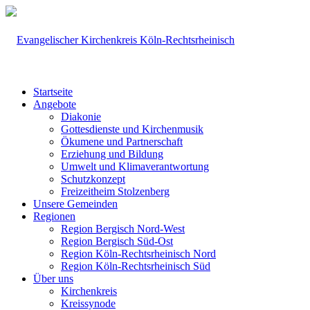
Startseite
Angebote
Diakonie
Gottesdienste und Kirchenmusik
Ökumene und Partnerschaft
Erziehung und Bildung
Umwelt und Klimaverantwortung
Schutzkonzept
Freizeitheim Stolzenberg
Unsere Gemeinden
Regionen
Region Bergisch Nord-West
Region Bergisch Süd-Ost
Region Köln-Rechtsrheinisch Nord
Region Köln-Rechtsrheinisch Süd
Über uns
Kirchenkreis
Kreissynode