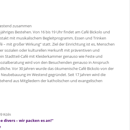
Westend zusammen
0-jähriges Bestehen. Von 16 bis 19 Uhr findet am Café Bickolo und
Festakt mit musikalischem Begleitprogramm, Essen und Trinken
 – mit großer Wirkung“ statt. Ziel der Einrichtung ist es, Menschen
r sozialen oder kulturellen Herkunft mit präventiven und
in Stadtteil-Café mit Kleiderkammer genauso wie Feste und
r Sozialberatung wird von den Besuchenden genauso in Anspruch
liche. Vor 30 Jahren wurde das ökumenische Café Bickolo von der
 Neubebauung im Westend gegründet. Seit 17 Jahren wird die
tehend aus Mitgliedern der katholischen und evangelischen
39 Köln
e divers – wir packen es an!“
e