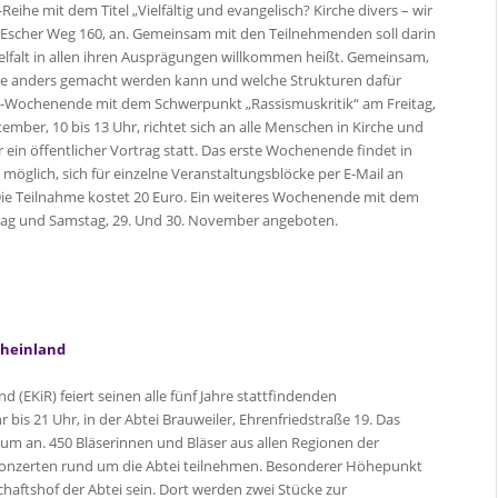
he mit dem Titel „Vielfältig und evangelisch? Kirche divers – wir
n, Escher Weg 160, an. Gemeinsam mit den Teilnehmenden soll darin
ielfalt in allen ihren Ausprägungen willkommen heißt. Gemeinsam,
che anders gemacht werden kann und welche Strukturen dafür
-Wochenende mit dem Schwerpunkt „Rassismuskritik“ am Freitag,
ember, 10 bis 13 Uhr, richtet sich an alle Menschen in Kirche und
 ein öffentlicher Vortrag statt. Das erste Wochenende findet in
 möglich, sich für einzelne Veranstaltungsblöcke per E-Mail an
 Teilnahme kostet 20 Euro. Ein weiteres Wochenende mit dem
tag und Samstag, 29. Und 30. November angeboten.
Rheinland
(EKiR) feiert seinen alle fünf Jahre stattfindenden
is 21 Uhr, in der Abtei Brauweiler, Ehrenfriedstraße 19. Das
äum an. 450 Bläserinnen und Bläser aus allen Regionen der
onzerten rund um die Abtei teilnehmen. Besonderer Höhepunkt
chaftshof der Abtei sein. Dort werden zwei Stücke zur