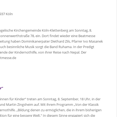
937 Köln
ngelische Kirchengemeinde Köln-Klettenberg am Sonntag, 8.
Nonnenwerthstraße 78, ein. Dort findet wieder eine Beatmesse
e Leitung haben Dominikanerpater Diethard Zils, Pfarrer Ivo Masanek
ch besinnliche Musik sorgt die Band Ruhama. In der Predigt
ende der Kindernothilfe, von ihrer Reise nach Nepal. Der
atmesse.de
r“
innen für Kinder“ treten am Sonntag, 8. September, 18 Uhr, in der
 und Martin Zingsheim auf. Mit ihrem Programm „Von der Klassik
rnothilfe. „Bildung denen zu ermöglichen, die in ihrem bisherigen
tion für eine bessere Welt.“ In diesem Sinne engagiert sich die