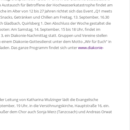
en Austausch für Betroffene der Hochwasserkatastrophe findet am
iche im Alter von 12 bis 27 Jahren richtet sich das Event „Q1 meets
, Snacks, Getränken und Chillen am Freitag, 13. September, 16.30
h Gladbach, Quirlsberg 1. Den Abschluss der Woche gestaltet die
ten: Am Samstag, 14. September, 15 bis 18 Uhr, findet im
, ein Diakonie-Nachmittag statt. Gruppen und Vereine stellen
zu einem Diakonie-Gottesdienst unter dem Motto „Wir für Euch“ in
eladen. Das ganze Programm findet sich unter
www.diakonie-
er Leitung von Katharina Wulzinger lädt die Evangelische
ember, 19 Uhr, in die Versöhnungskirche, Hauptstraße 16, ein.
außer dem Chor auch Sonja Merz (Tanzcoach) und Andreas Orwat