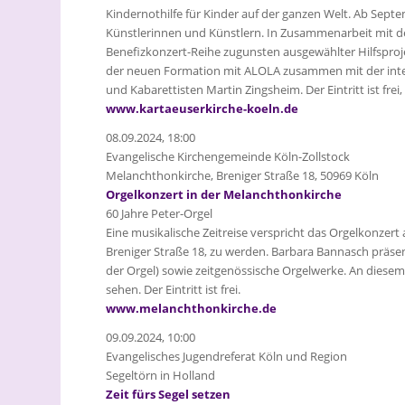
Kindernothilfe für Kinder auf der ganzen Welt. Ab Sep
Künstlerinnen und Künstlern. In Zusammenarbeit mit de
Benefizkonzert-Reihe zugunsten ausgewählter Hilfsprojek
der neuen Formation mit ALOLA zusammen mit der inte
und Kabarettisten Martin Zingsheim. Der Eintritt ist fre
www.kartaeuserkirche-koeln.de
08.09.2024, 18:00
Evangelische Kirchengemeinde Köln-Zollstock
Melanchthonkirche, Breniger Straße 18, 50969 Köln
Orgelkonzert in der Melanchthonkirche
60 Jahre Peter-Orgel
Eine musikalische Zeitreise verspricht das Orgelkonzer
Breniger Straße 18, zu werden. Barbara Bannasch präsen
der Orgel) sowie zeitgenössische Orgelwerke. An diesem
sehen. Der Eintritt ist frei.
www.melanchthonkirche.de
09.09.2024, 10:00
Evangelisches Jugendreferat Köln und Region
Segeltörn in Holland
Zeit fürs Segel setzen