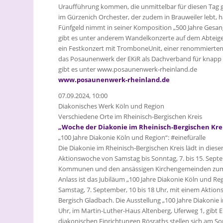
Uraufführung kommen, die unmittelbar für diesen Tag 
im Gürzenich Orchester, der zudem in Brauweiler lebt, h
Fünfgeld nimmt in seiner Komposition „500 Jahre Gesang
gibt es unter anderem Wandelkonzerte auf dem Abteige
ein Festkonzert mit TromboneUnit, einer renommierte
das Posaunenwerk der EKiR als Dachverband für knapp
gibt es unter www.posaunenwerk-rheinland.de
www.posaunenwerk-rheinland.de
07.09.2024, 10:00
Diakonisches Werk Köln und Region
Verschiedene Orte im Rheinisch-Bergischen Kreis
„Woche der Diakonie im Rheinisch-Bergischen Kre
„100 Jahre Diakonie Köln und Region“: #einefüralle
Die Diakonie im Rheinisch-Bergischen Kreis lädt in dies
Aktionswoche von Samstag bis Sonntag, 7. bis 15. Sept
Kommunen und den ansässigen Kirchengemeinden zum 
Anlass ist das Jubiläum „100 Jahre Diakonie Köln und R
Samstag, 7. September, 10 bis 18 Uhr, mit einem Akti
Bergisch Gladbach. Die Ausstellung „100 Jahre Diakonie 
Uhr, im Martin-Luther-Haus Altenberg, Uferweg 1, gibt Ei
diakonischen Einrichtungen Rösraths stellen sich am Son