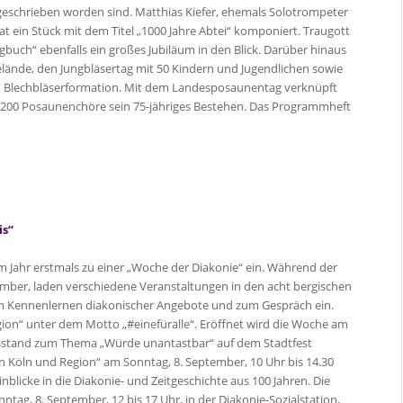
geschrieben worden sind. Matthias Kiefer, ehemals Solotrompeter
at ein Stück mit dem Titel „1000 Jahre Abtei“ komponiert. Traugott
buch“ ebenfalls ein großes Jubiläum in den Blick. Darüber hinaus
lände, den Jungbläsertag mit 50 Kindern und Jugendlichen sowie
n Blechbläserformation. Mit dem Landesposaunentag verknüpft
 200 Posaunenchöre sein 75-jähriges Bestehen. Das Programmheft
is“
em Jahr erstmals zu einer „Woche der Diakonie“ ein. Während der
ember, laden verschiedene Veranstaltungen in den acht bergischen
Kennenlernen diakonischer Angebote und zum Gespräch ein.
egion“ unter dem Motto „#einefüralle“. Eröffnet wird die Woche am
onsstand zum Thema „Würde unantastbar“ auf dem Stadtfest
in Köln und Region“ am Sonntag, 8. September, 10 Uhr bis 14.30
nblicke in die Diakonie- und Zeitgeschichte aus 100 Jahren. Die
ntag, 8. September, 12 bis 17 Uhr, in der Diakonie-Sozialstation,