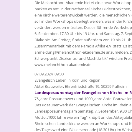
Die Melanchthon-Akademie bietet eine neue Workshop-Rei
packen es an!“ in der Nathanael Kirche Bilderstöckche
eine Kirche weiterentwickelt werden, die menschliche V
soll in den Workshops überlegt werden, was in der Kir
verändert werden müssten. Das einführende Workshop
6. September, 17.30 Uhr bis 19 Uhr, und Samstag, 7. Sept
Diakonie. Am Freitag, findet außerdem von 19 bis 21 Uhr
Zusammenarbeit mit dem Pamoja Afrika e.V. statt. Es ist
anmeldung@melanchthon-akademie.de anzumelden. Die
Schwerpunkt „Sexismus- und Machtkritik“ wird am Frei
www.melanchthon-akademie.de
07.09.2024, 09:30
Evangelisch Leben in Köln und Region
Abtei Brauweiler, Ehrenfriedstraße 19, 50259 Pulheim
Landesposaunentag der Evangelischen Kirche im 
75 Jahre Posaunenwerk und 1000 Jahre Abtei Brauweiler
Das Posaunenwerk der Evangelischen Kirche im Rheinland 
Landesposaunentag am Samstag, 7. September, 9.30 Uhr b
Motto „1000 Jahre wie ein Tag“ knüpft an das Abteijubil
Rheinischen Landeskirche werden an Workshops und K
des Tages wird eine Bläserserenade (18.30 Uhr) im Wirts