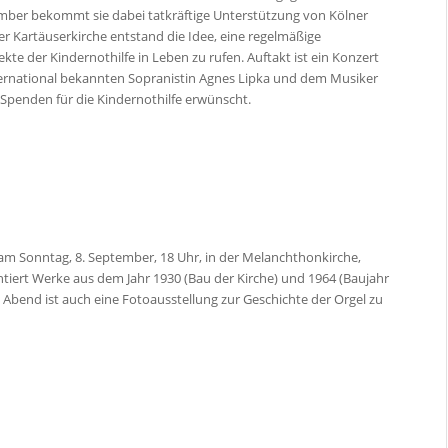
tember bekommt sie dabei tatkräftige Unterstützung von Kölner
r Kartäuserkirche entstand die Idee, eine regelmäßige
te der Kindernothilfe in Leben zu rufen. Auftakt ist ein Konzert
rnational bekannten Sopranistin Agnes Lipka und dem Musiker
i, Spenden für die Kindernothilfe erwünscht.
t am Sonntag, 8. September, 18 Uhr, in der Melanchthonkirche,
tiert Werke aus dem Jahr 1930 (Bau der Kirche) und 1964 (Baujahr
 Abend ist auch eine Fotoausstellung zur Geschichte der Orgel zu