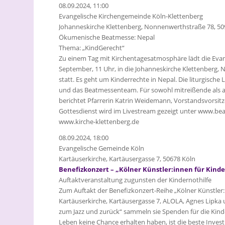
08.09.2024, 11:00
Evangelische Kirchengemeinde Köln-Klettenberg
Johanneskirche Klettenberg, Nonnenwerthstraße 78, 50
Ökumenische Beatmesse: Nepal
Thema: „KindGerecht“
Zu einem Tag mit Kirchentagesatmosphäre lädt die Eva
September, 11 Uhr, in die Johanneskirche Klettenberg, 
statt. Es geht um Kinderrechte in Nepal. Die liturgisch
und das Beatmessenteam. Für sowohl mitreißende als au
berichtet Pfarrerin Katrin Weidemann, Vorstandsvorsitz
Gottesdienst wird im Livestream gezeigt unter www.be
www.kirche-klettenberg.de
08.09.2024, 18:00
Evangelische Gemeinde Köln
Kartäuserkirche, Kartäusergasse 7, 50678 Köln
Benefizkonzert – „Kölner Künstler:innen für Kinde
Auftaktveranstaltung zugunsten der Kindernothilfe
Zum Auftakt der Benefizkonzert-Reihe „Kölner Künstler:
Kartäuserkirche, Kartäusergasse 7, ALOLA, Agnes Lipka
zum Jazz und zurück“ sammeln sie Spenden für die Kinde
Leben keine Chance erhalten haben, ist die beste Investi