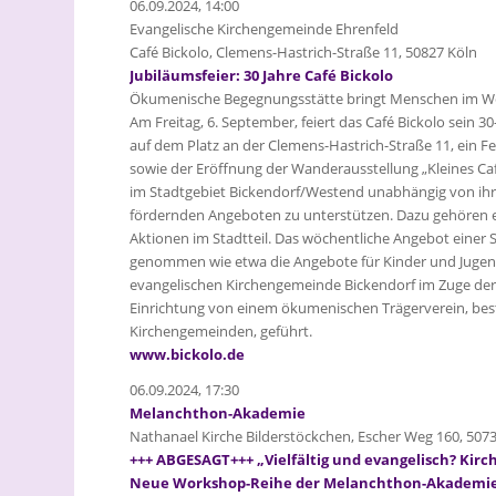
06.09.2024, 14:00
Evangelische Kirchengemeinde Ehrenfeld
Café Bickolo, Clemens-Hastrich-Straße 11, 50827 Köln
Jubiläumsfeier: 30 Jahre Café Bickolo
Ökumenische Begegnungsstätte bringt Menschen im 
Am Freitag, 6. September, feiert das Café Bickolo sein 3
auf dem Platz an der Clemens-Hastrich-Straße 11, ein 
sowie der Eröffnung der Wanderausstellung „Kleines Café
im Stadtgebiet Bickendorf/Westend unabhängig von ihre
fördernden Angeboten zu unterstützen. Dazu gehören e
Aktionen im Stadtteil. Das wöchentliche Angebot eine
genommen wie etwa die Angebote für Kinder und Jugend
evangelischen Kirchengemeinde Bickendorf im Zuge der
Einrichtung von einem ökumenischen Trägerverein, bes
Kirchengemeinden, geführt.
www.bickolo.de
06.09.2024, 17:30
Melanchthon-Akademie
Nathanael Kirche Bilderstöckchen, Escher Weg 160, 507
+++ ABGESAGT+++ „Vielfältig und evangelisch? Kirch
Neue Workshop-Reihe der Melanchthon-Akademi