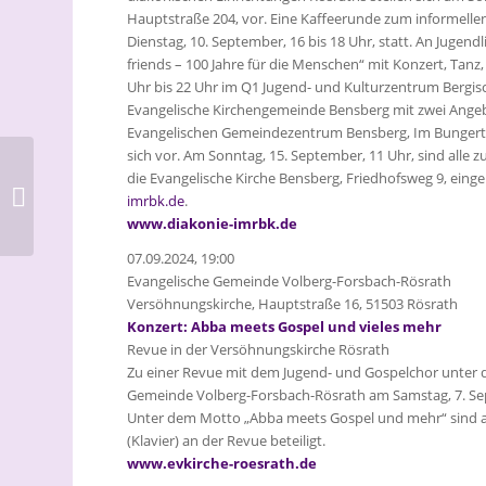
Hauptstraße 204, vor. Eine Kaffeerunde zum informell
Dienstag, 10. September, 16 bis 18 Uhr, statt. An Jugendl
friends – 100 Jahre für die Menschen“ mit Konzert, Tanz
Uhr bis 22 Uhr im Q1 Jugend- und Kulturzentrum Bergisc
Evangelische Kirchengemeinde Bensberg mit zwei Angebo
Evangelischen Gemeindezentrum Bensberg, Im Bungert 3
sich vor. Am Sonntag, 15. September, 11 Uhr, sind alle 
Iona-Andacht in der
die Evangelische Kirche Bensberg, Friedhofsweg 9, eing
Kartäuserkirche:
imrbk.de
.
Einsatz für Frieden und
www.diakonie-imrbk.de
Gerechtigkeit...
07.09.2024, 19:00
Evangelische Gemeinde Volberg-Forsbach-Rösrath
Versöhnungskirche, Hauptstraße 16, 51503 Rösrath
Konzert: Abba meets Gospel und vieles mehr
Revue in der Versöhnungskirche Rösrath
Zu einer Revue mit dem Jugend- und Gospelchor unter d
Gemeinde Volberg-Forsbach-Rösrath am Samstag, 7. Sept
Unter dem Motto „Abba meets Gospel und mehr“ sind 
(Klavier) an der Revue beteiligt.
www.evkirche-roesrath.de