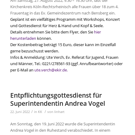
Am Samstag, 27. August 2022, 9.30 – 16.30 Uhr, lädt der
Kirchenkreis Köln-Rechtsrheinisch alle Frauen über 18 zum 4.
Frauentag in das Ev. Gemeindezentrum nach Bensberg ein.
Geplant ist ein vielfältiges Programm mit Workshops, Konzert
und Gottesdienst für Herz & Hand und Kopf & Seele.
Details entnehmen Sie bitte dem Flyer, den Sie
hier
herunterladen
können.
Der Kostenbeitrag beträgt 15 Euro, dieser kann im Einzelfall
gerne bezuschusst werden.
Infos & Anmeldung: Ute Verch, Ev. Referat für Jugend, Frauen
und Männer, Tel.: 0221/278561-93 (ggf. Anrufbeantworter) oder
per E-Mail an
ute.verch@ekir.de.
Entpflichtungsgottesdienst für
Superintendentin Andrea Vogel
/
/
22. Juni 2022
in
KK
von
linhart
Am Sonntag, den 19. Juni 2022 wurde die Superintendentin
Andrea Vogel in den Ruhestand verabschiedet. In einem