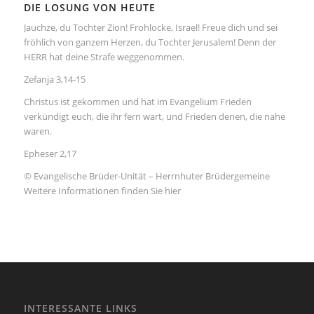
DIE LOSUNG VON HEUTE
Jauchze, du Tochter Zion! Frohlocke, Israel! Freue dich und sei
fröhlich von ganzem Herzen, du Tochter Jerusalem! Denn der
HERR hat deine Strafe weggenommen.
Zefanja 3,14-15
Christus ist gekommen und hat im Evangelium Frieden
verkündigt euch, die ihr fern wart, und Frieden denen, die nahe
waren.
Epheser 2,17
© Evangelische Brüder-Unität – Herrnhuter Brüdergemeine
Weitere Informationen finden Sie hier
INTERESSANTE LINKS