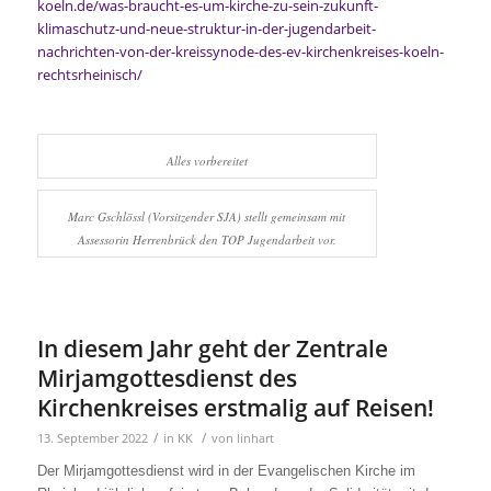
koeln.de/was-braucht-es-um-kirche-zu-sein-zukunft-
klimaschutz-und-neue-struktur-in-der-jugendarbeit-
nachrichten-von-der-kreissynode-des-ev-kirchenkreises-koeln-
rechtsrheinisch/
Alles vorbereitet
Marc Gschlössl (Vorsitzender SJA) stellt gemeinsam mit
Assessorin Herrenbrück den TOP Jugendarbeit vor.
In diesem Jahr geht der Zentrale
Mirjamgottesdienst des
Kirchenkreises erstmalig auf Reisen!
/
/
13. September 2022
in
KK
von
linhart
Der Mirjamgottesdienst wird in der Evangelischen Kirche im