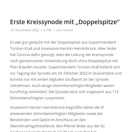
Erste Kreissynode mit „Doppelspitze“
/
/
10. November 2022
in
KK
von
linhart
Es war gut gedacht mit der Doppelspitze aus Superintendent
Torsten Krall und Assessorin Kerstin Herrenbrück. Aber leider
hat Corona dafür gesorgt, dass die Leitung der Kreissynode
nach gemeinsamer Vorbereitung doch ohne Doppelspitze mit
Plan B laufen musste. Superintendent Torsten Krall befand sich
zur Tagung der Synode am 29. Oktober 2022 in Quarantäne und
konnte nur mit einem digitalen Grußwort an der Synode
teilnehmen. Auch einige stimmberechtigte Mitglieder waren
kurzfristig verhindert. Die Synode setzt sich insgesamt aus 115
Stimmberechtigten zusammen.
Assessorin Kerstin Herrenbrück begrüßte daher die 91
anwesenden stimmberechtigten Mitglieder sowie die
Beratenden und Gäste im Anschluss an den
Abendmahlsgottesdienst, den Pfarrer Breer aus der Ev.
Kirchengemeinde Bergisch Gladbach gestaltet hat.