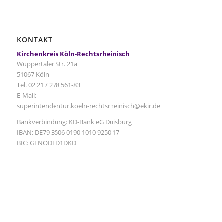
KONTAKT
Kirchenkreis Köln-Rechtsrheinisch
Wuppertaler Str. 21a
51067 Köln
Tel. 02 21 / 278 561-83
E-Mail:
superintendentur.koeln-rechtsrheinisch@ekir.de
Bankverbindung: KD-Bank eG Duisburg
IBAN: DE79 3506 0190 1010 9250 17
BIC: GENODED1DKD