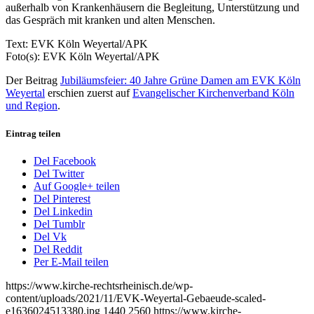
außerhalb von Krankenhäusern die Begleitung, Unterstützung und
das Gespräch mit kranken und alten Menschen.
Text: EVK Köln Weyertal/APK
Foto(s): EVK Köln Weyertal/APK
Der Beitrag
Jubiläumsfeier: 40 Jahre Grüne Damen am EVK Köln
Weyertal
erschien zuerst auf
Evangelischer Kirchenverband Köln
und Region
.
Eintrag teilen
Del Facebook
Del Twitter
Auf Google+ teilen
Del Pinterest
Del Linkedin
Del Tumblr
Del Vk
Del Reddit
Per E-Mail teilen
https://www.kirche-rechtsrheinisch.de/wp-
content/uploads/2021/11/EVK-Weyertal-Gebaeude-scaled-
e1636024513380.jpg
1440
2560
https://www.kirche-