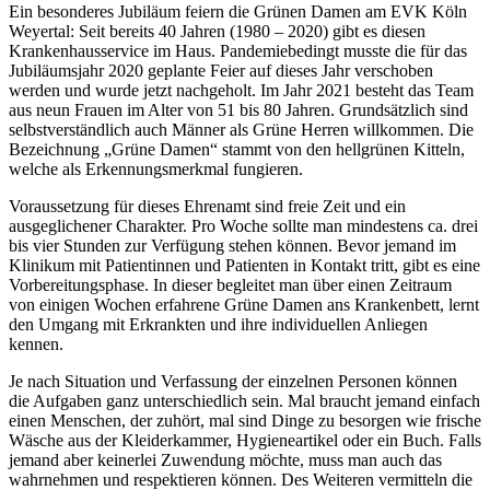
Ein besonderes Jubiläum feiern die Grünen Damen am EVK Köln
Weyertal: Seit bereits 40 Jahren (1980 – 2020) gibt es diesen
Krankenhausservice im Haus. Pandemiebedingt musste die für das
Jubiläumsjahr 2020 geplante Feier auf dieses Jahr verschoben
werden und wurde jetzt nachgeholt. Im Jahr 2021 besteht das Team
aus neun Frauen im Alter von 51 bis 80 Jahren. Grundsätzlich sind
selbstverständlich auch Männer als Grüne Herren willkommen. Die
Bezeichnung „Grüne Damen“ stammt von den hellgrünen Kitteln,
welche als Erkennungsmerkmal fungieren.
Voraussetzung für dieses Ehrenamt sind freie Zeit und ein
ausgeglichener Charakter. Pro Woche sollte man mindestens ca. drei
bis vier Stunden zur Verfügung stehen können. Bevor jemand im
Klinikum mit Patientinnen und Patienten in Kontakt tritt, gibt es eine
Vorbereitungsphase. In dieser begleitet man über einen Zeitraum
von einigen Wochen erfahrene Grüne Damen ans Krankenbett, lernt
den Umgang mit Erkrankten und ihre individuellen Anliegen
kennen.
Je nach Situation und Verfassung der einzelnen Personen können
die Aufgaben ganz unterschiedlich sein. Mal braucht jemand einfach
einen Menschen, der zuhört, mal sind Dinge zu besorgen wie frische
Wäsche aus der Kleiderkammer, Hygieneartikel oder ein Buch. Falls
jemand aber keinerlei Zuwendung möchte, muss man auch das
wahrnehmen und respektieren können. Des Weiteren vermitteln die