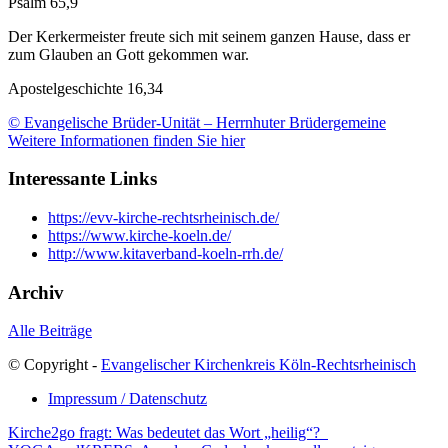
Psalm 65,9
Der Kerkermeister freute sich mit seinem ganzen Hause, dass er
zum Glauben an Gott gekommen war.
Apostelgeschichte 16,34
© Evangelische Brüder-Unität – Herrnhuter Brüdergemeine
Weitere Informationen finden Sie hier
Interessante Links
https://evv-kirche-rechtsrheinisch.de/
https://www.kirche-koeln.de/
http://www.kitaverband-koeln-rrh.de/
Archiv
Alle Beiträge
© Copyright -
Evangelischer Kirchenkreis Köln-Rechtsrheinisch
Impressum / Datenschutz
Kirche2go fragt: Was bedeutet das Wort „heilig“?