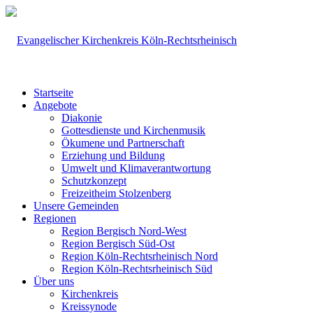
Startseite
Angebote
Diakonie
Gottesdienste und Kirchenmusik
Ökumene und Partnerschaft
Erziehung und Bildung
Umwelt und Klimaverantwortung
Schutzkonzept
Freizeitheim Stolzenberg
Unsere Gemeinden
Regionen
Region Bergisch Nord-West
Region Bergisch Süd-Ost
Region Köln-Rechtsrheinisch Nord
Region Köln-Rechtsrheinisch Süd
Über uns
Kirchenkreis
Kreissynode