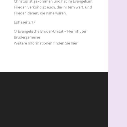
Christus ist gekommen und hat im Evangelium
Frieden verkündigt euch, die ihr fern wart, und
Frieden denen, die nahe waren.
Epheser 2,17
© Evangelische Brüder-Unität – Herrnhuter
Brüdergemeine
Weitere Informationen finden Sie hier