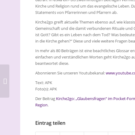
Kirche und Religion rund um das evangelische Leben.
Da
Statements von Pfarrerinnen und Pfarrern ab.
Kirche2go greift aktuelle Themen ebenso auf, wie klass
Gemeinschaft und die damit verbundenen Rituale und Ge
ist Gott? Gibt es ein Leben nach dem Tod? Was bedeutet
in die Kirche gehen?“ Diese und viele weitere Fragen be
In mehr als 80 Beiträgen ist eine beachtliches Glossar e
einfachen und verständlichen Worten geht Kirche2go au
beantwortet diese.
Geschäfts- und
Abonnieren Sie unseren Youtubekanal:
www.youtube.c
Sozialbericht 2021 der
Text: APK
ASG: Vertrauen in die
Foto(s): APK
Zukunft
Der Beitrag
Kirche2go: „Glaubensfragen“ im Pocket-For
Region
.
Eintrag teilen