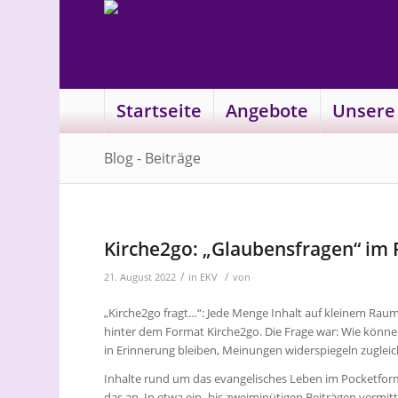
Startseite
Angebote
Unsere
Blog - Beiträge
Kirche2go: „Glaubensfragen“ im
/
/
21. August 2022
in
EKV
von
„Kirche2go fragt…“: Jede Menge Inhalt auf kleinem Rau
hinter dem Format Kirche2go.
Die Frage war: Wie könne
in Erinnerung bleiben, Meinungen widerspiegeln zuglei
Inhalte rund um das evangelisches Leben im Pocketfor
das an.
In etwa ein- bis zweiminütigen Beiträgen vermit