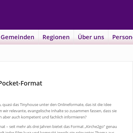
 Gemeinden
Regionen
Über uns
Person
 Pocket-Format
m, quasi das Tinyhouse unter den Onlineformate, das
ist die Idee
n wir relevante, evangelische Inhalte so zusammen fassen, dass sie
ch aber auch kompetent und fachlich informieren?
mat – se
it mehr als drei Jahren bietet das Format „Kirche2go“ genau
telt jeder Film kurz und kompakt jeweils ein relevantes Thema aus