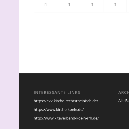
INTERESSANTE LINKS
ARC
Alle B
https://evv-kirche-rechtsrheinisch.de/
https://www.kirche-koeln.de/
http://www.kitaverband-koeln-rrh.de/