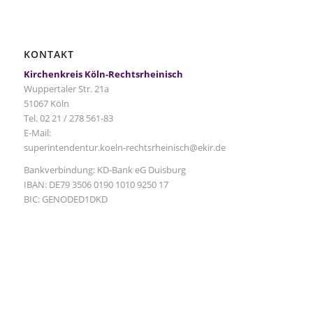
KONTAKT
Kirchenkreis Köln-Rechtsrheinisch
Wuppertaler Str. 21a
51067 Köln
Tel. 02 21 / 278 561-83
E-Mail:
superintendentur.koeln-rechtsrheinisch@ekir.de
Bankverbindung: KD-Bank eG Duisburg
IBAN: DE79 3506 0190 1010 9250 17
BIC: GENODED1DKD