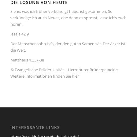
DIE LOSUNG VON HEUTE
Siehe, was ich früher verkündigt habe, ist gekommen. So
verkündige ich auch Neues; ehe denn es sprosst, lasse ich’s euch
hören.
Jesaja 42,9
Der Menschensohn ist’s, der den guten Samen sät. Der Acker ist
die Welt.
Matthäus 13,37-38
© Evangelische Brüder-Unität – Herrnhuter Brüdergemeine
Weitere Informationen finden Sie hier
INTERESSANTE LINKS
https://evv-kirche-rechtsrheinisch.de/