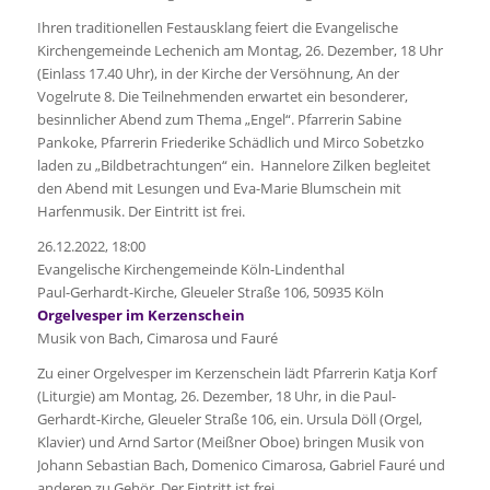
Ihren traditionellen Festausklang feiert die Evangelische
Kirchengemeinde Lechenich am Montag, 26. Dezember, 18 Uhr
(Einlass 17.40 Uhr), in der Kirche der Versöhnung, An der
Vogelrute 8. Die Teilnehmenden erwartet ein besonderer,
besinnlicher Abend zum Thema „Engel“. Pfarrerin Sabine
Pankoke, Pfarrerin Friederike Schädlich und Mirco Sobetzko
laden zu „Bildbetrachtungen“ ein. Hannelore Zilken begleitet
den Abend mit Lesungen und Eva-Marie Blumschein mit
Harfenmusik. Der Eintritt ist frei.
26.12.2022, 18:00
Evangelische Kirchengemeinde Köln-Lindenthal
Paul-Gerhardt-Kirche, Gleueler Straße 106, 50935 Köln
Orgelvesper im Kerzenschein
Musik von Bach, Cimarosa und Fauré
Zu einer Orgelvesper im Kerzenschein lädt Pfarrerin Katja Korf
(Liturgie) am Montag, 26. Dezember, 18 Uhr, in die Paul-
Gerhardt-Kirche, Gleueler Straße 106, ein. Ursula Döll (Orgel,
Klavier) und Arnd Sartor (Meißner Oboe) bringen Musik von
Johann Sebastian Bach, Domenico Cimarosa, Gabriel Fauré und
anderen zu Gehör. Der Eintritt ist frei.