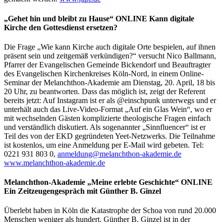
„Gehet hin und bleibt zu Hause“ ONLINE Kann digitale
Kirche den Gottesdienst ersetzen?
Die Frage „Wie kann Kirche auch digitale Orte bespielen, auf ihnen
präsent sein und zeitgemäß verkündigen?“ versucht Nico Ballmann,
Pfarrer der Evangelischen Gemeinde Bickendorf und Beauftragter
des Evangelischen Kirchenkreises Köln-Nord, in einem Online-
Seminar der Melanchthon-Akademie am Dienstag, 20. April, 18 bis
20 Uhr, zu beantworten. Dass das möglich ist, zeigt der Referent
bereits jetzt: Auf Instagram ist er als @einschpunk unterwegs und er
unterhält auch das Live-Video-Format „Auf ein Glas Wein“, wo er
mit wechselnden Gästen komplizierte theologische Fragen einfach
und verständlich diskutiert. Als sogenannter „Sinnfluencer“ ist er
Teil des von der EKD gegründeten Yeet-Netzwerks. Die Teilnahme
ist kostenlos, um eine Anmeldung per E-Mail wird gebeten. Tel:
0221 931 803 0,
anmeldung@melanchthon-akademie.de
www.melanchthon-akademie.de
Melanchthon-Akademie „Meine erlebte Geschichte“ ONLINE
Ein Zeitzeugengespräch mit Günther B. Ginzel
Überlebt haben in Köln die Katastrophe der Schoa von rund 20.000
Menschen weniger als hundert. Günther B. Ginzel ist in der