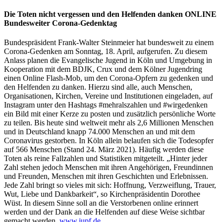
Die Toten nicht vergessen und den Helfenden danken ONLINE
Bundesweiter Corona-Gedenktag
Bundespräsident Frank-Walter Steinmeier hat bundesweit zu einem
Corona-Gedenken am Sonntag, 18. April, aufgerufen. Zu diesem
Anlass planen die Evangelische Jugend in Köln und Umgebung in
Kooperation mit dem BDJK, Crux und dem Kölner Jugendring
einen Online Flash-Mob, um den Corona-Opfern zu gedenken und
den Helfenden zu danken. Hierzu sind alle, auch Menschen,
Organisationen, Kirchen, Vereine und Institutionen eingeladen, auf
Instagram unter den Hashtags #mehralszahlen und #wirgedenken
ein Bild mit einer Kerze zu posten und zusätzlich persönliche Worte
zu teilen. Bis heute sind weltweit mehr als 2,6 Millionen Menschen
und in Deutschland knapp 74.000 Menschen an und mit dem
Coronavirus gestorben. In Köln allein belaufen sich die Todesopfer
auf 566 Menschen (Stand 24. März 2021). Häufig werden diese
Toten als reine Fallzahlen und Statistiken mitgeteilt. „Hinter jeder
Zahl stehen jedoch Menschen mit ihren Angehörigen, Freundinnen
und Freunden, Menschen mit ihren Geschichten und Erlebnissen.
Jede Zahl bringt so vieles mit sich: Hoffnung, Verzweiflung, Trauer,
Wut, Liebe und Dankbarkeit“, so Kirchenpräsidentin Dorothee
Wüst. In diesem Sinne soll an die Verstorbenen online erinnert
werden und der Dank an die Helfenden auf diese Weise sichtbar
gemacht werden.
www.jupf.de