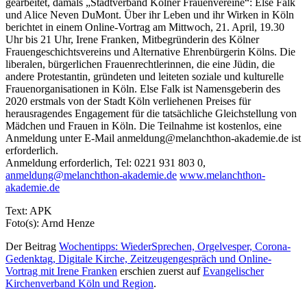
gearbeitet, damals „Stadtverband Kölner Frauenvereine“: Else Falk
und Alice Neven DuMont. Über ihr Leben und ihr Wirken in Köln
berichtet in einem Online-Vortrag am Mittwoch, 21. April, 19.30
Uhr bis 21 Uhr, Irene Franken, Mitbegründerin des Kölner
Frauengeschichtsvereins und Alternative Ehrenbürgerin Kölns. Die
liberalen, bürgerlichen Frauenrechtlerinnen, die eine Jüdin, die
andere Protestantin, gründeten und leiteten soziale und kulturelle
Frauenorganisationen in Köln. Else Falk ist Namensgeberin des
2020 erstmals von der Stadt Köln verliehenen Preises für
herausragendes Engagement für die tatsächliche Gleichstellung von
Mädchen und Frauen in Köln. Die Teilnahme ist kostenlos, eine
Anmeldung unter E-Mail anmeldung@melanchthon-akademie.de ist
erforderlich.
Anmeldung erforderlich, Tel: 0221 931 803 0,
anmeldung@melanchthon-akademie.de
www.melanchthon-
akademie.de
Text: APK
Foto(s): Arnd Henze
Der Beitrag
Wochentipps: WiederSprechen, Orgelvesper, Corona-
Gedenktag, Digitale Kirche, Zeitzeugengespräch und Online-
Vortrag mit Irene Franken
erschien zuerst auf
Evangelischer
Kirchenverband Köln und Region
.