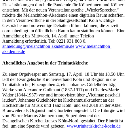
Einschränkungen durch die Pandemie für Kölnerinnen und Kölner
entstehen. Mit der neuen Veranstaltungsreihe „WiederSprechen“
möchte die Melanchthon-Akademie einen digitalen Raum schaffen,
in dem Verantwortliche in der Stadtgesellschaft Köln wichtige
Gespräche und notwendige Debatten führen können, die zurzeit
coronabedingt im öffentlichen Raum kaum stattfinden können. Eine
Anmeldung bis Mittwoch, 14. April, unter Telefon
Anmeldung erforderlich, Tel: 0221 931 803 0,
anmeldung@melanchthon-akademie.de
www.melanchthon-
akademie.de
Abendliches Angebot in der Trinitatiskirche
Zu einer Orgelvesper am Samstag, 17. April, 18 Uhr bis 18.50 Uhr,
lädt der Evangelische Kirchenverband Köln und Region in die
Trinitatiskirche, Filzengraben 4, ein. Johannes Güdelhöfer trägt
Werke von Alexandre Guilmant (1837-1911) und Charles-Marie
Widor (1844-1937) vor und improvisiert über „Victimae paschali
laudes“. Johannes Güdelhöfer ist Kirchenmusikstudent an der
Hochschule für Musik und Tanz Köln. und seit 2018 an der Abtei
Brauweiler als Organist und Chorleiter angestellt. Die Liturgie wird
von Pfarrer Markus Zimmermann, Superintendent des
Evangelischen Kirchenkreises Köln-Nord, gestaltet. Der Eintritt ist
frei, um eine Spende wird gebeten.
www.trinitatiskirche-koeln.de