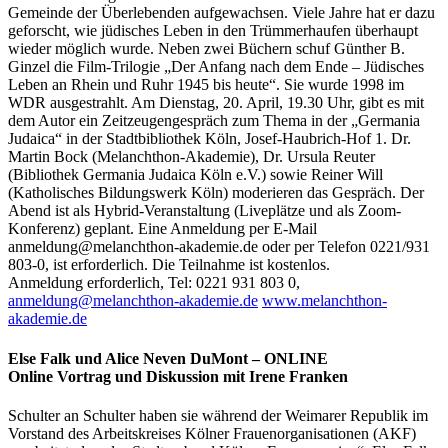
Gemeinde der Überlebenden aufgewachsen. Viele Jahre hat er dazu
geforscht, wie jüdisches Leben in den Trümmerhaufen überhaupt
wieder möglich wurde. Neben zwei Büchern schuf Günther B.
Ginzel die Film-Trilogie „Der Anfang nach dem Ende – Jüdisches
Leben an Rhein und Ruhr 1945 bis heute“. Sie wurde 1998 im
WDR ausgestrahlt. Am Dienstag, 20. April, 19.30 Uhr, gibt es mit
dem Autor ein Zeitzeugengespräch zum Thema in der „Germania
Judaica“ in der Stadtbibliothek Köln, Josef-Haubrich-Hof 1. Dr.
Martin Bock (Melanchthon-Akademie), Dr. Ursula Reuter
(Bibliothek Germania Judaica Köln e.V.) sowie Reiner Will
(Katholisches Bildungswerk Köln) moderieren das Gespräch. Der
Abend ist als Hybrid-Veranstaltung (Liveplätze und als Zoom-
Konferenz) geplant. Eine Anmeldung per E-Mail
anmeldung@melanchthon-akademie.de oder per Telefon 0221/931
803-0, ist erforderlich. Die Teilnahme ist kostenlos.
Anmeldung erforderlich, Tel: 0221 931 803 0,
anmeldung@melanchthon-akademie.de
www.melanchthon-
akademie.de
Else Falk und Alice Neven DuMont – ONLINE
Online Vortrag und Diskussion mit Irene Franken
Schulter an Schulter haben sie während der Weimarer Republik im
Vorstand des Arbeitskreises Kölner Frauenorganisationen (AKF)