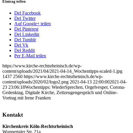
Eintrag teilen
Del Facebook
Del Twitter
Auf Google+ teilen
Del Pinterest
Del Linkedin
Del Tumblr
Del Vk
Del Reddit
Per E-Mail teilen
https://www.kirche-rechtsrheinisch.de/wp-
content/uploads/2021/04/2021-04-14_Wochentipps-scaled-1.jpg
1437
2560
https://www.kirche-rechtsrheinisch.de/wp-
content/uploads/2020/02/logo2.png
2021-04-13 22:00:00
2021-04-
23 23:06:18
Wochentipps: WiederSprechen, Orgelvesper, Corona-
Gedenktag, Digitale Kirche, Zeitzeugengespräch und Online-
Vortrag mit Irene Franken
Kontakt
Kirchenkreis Köln-Rechtsrheinisch
Wuppertaler Str. 21a