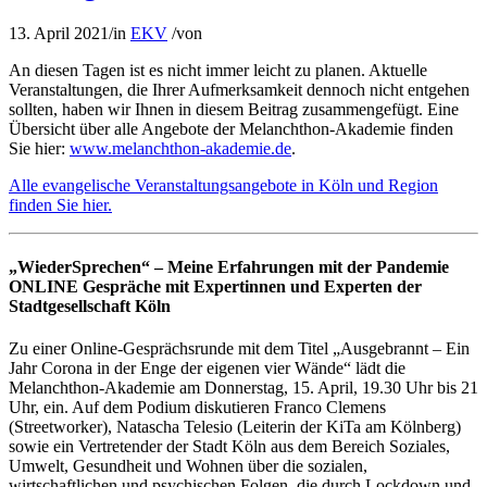
13. April 2021
/
in
EKV
/
von
An diesen Tagen ist es nicht immer leicht zu planen. Aktuelle
Veranstaltungen, die Ihrer Aufmerksamkeit dennoch nicht entgehen
sollten, haben wir Ihnen in diesem Beitrag zusammengefügt. Eine
Übersicht über alle Angebote der Melanchthon-Akademie finden
Sie hier:
www.melanchthon-akademie.de
.
Alle evangelische Veranstaltungsangebote in Köln und Region
finden Sie hier.
„WiederSprechen“ – Meine Erfahrungen mit der Pandemie
ONLINE Gespräche mit Expertinnen und Experten der
Stadtgesellschaft Köln
Zu einer Online-Gesprächsrunde mit dem Titel „Ausgebrannt – Ein
Jahr Corona in der Enge der eigenen vier Wände“ lädt die
Melanchthon-Akademie am Donnerstag, 15. April, 19.30 Uhr bis 21
Uhr, ein. Auf dem Podium diskutieren Franco Clemens
(Streetworker), Natascha Telesio (Leiterin der KiTa am Kölnberg)
sowie ein Vertretender der Stadt Köln aus dem Bereich Soziales,
Umwelt, Gesundheit und Wohnen über die sozialen,
wirtschaftlichen und psychischen Folgen, die durch Lockdown und