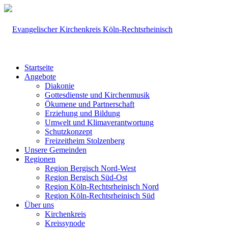
Startseite
Angebote
Diakonie
Gottesdienste und Kirchenmusik
Ökumene und Partnerschaft
Erziehung und Bildung
Umwelt und Klimaverantwortung
Schutzkonzept
Freizeitheim Stolzenberg
Unsere Gemeinden
Regionen
Region Bergisch Nord-West
Region Bergisch Süd-Ost
Region Köln-Rechtsrheinisch Nord
Region Köln-Rechtsrheinisch Süd
Über uns
Kirchenkreis
Kreissynode