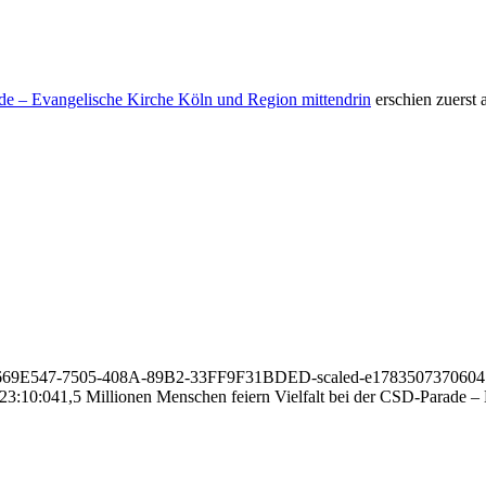
ade – Evangelische Kirche Köln und Region mittendrin
erschien zuerst 
/07/1669E547-7505-408A-89B2-33FF9F31BDED-scaled-e1783507370604
23:10:04
1,5 Millionen Menschen feiern Vielfalt bei der CSD-Parade –