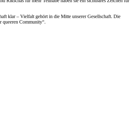
 Rikschas für mehr Teilhabe haben sie ein sichtbares Zeichen für
 klar – Vielfalt gehört in die Mitte unserer Gesellschaft. Die
der queeren Community“.