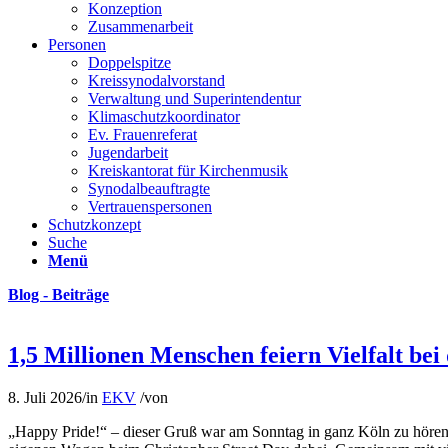
Konzeption
Zusammenarbeit
Personen
Doppelspitze
Kreissynodalvorstand
Verwaltung und Superintendentur
Klimaschutzkoordinator
Ev. Frauenreferat
Jugendarbeit
Kreiskantorat für Kirchenmusik
Synodalbeauftragte
Vertrauenspersonen
Schutzkonzept
Suche
Menü
Blog - Beiträge
1,5 Millionen Menschen feiern Vielfalt b
8. Juli 2026
/
in
EKV
/
von
„Happy Pride!“ – dieser Gruß war am Sonntag in ganz Köln zu höre