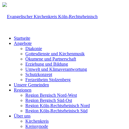
Startseite
Angebote
Diakonie
Gottesdienste und Kirchenmusik
Ökumene und Partnerschaft
Erziehung und Bildung
Umwelt und Klimaverantwortung
Schutzkonzept
Freizeitheim Stolzenberg
Unsere Gemeinden
Regionen
Region Bergisch Nord-West
Region Bergisch Süd-Ost
Region Köln-Rechtsrheinisch Nord
Region Köln-Rechtsrheinisch Süd
Über uns
Kirchenkreis
Kreissynode