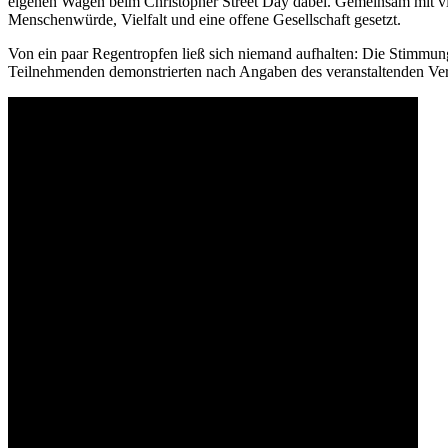
eigenen Wagen beim Christopher Street Day dabei. Gemeinsam mit vi
Menschenwürde, Vielfalt und eine offene Gesellschaft gesetzt.
Von ein paar Regentropfen ließ sich niemand aufhalten: Die Stimmung 
Teilnehmenden demonstrierten nach Angaben des veranstaltenden Vere