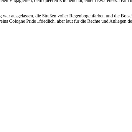
elen Engagierten, dem queeren Kirchenchor, einem Awareness-Team und
war ausgelassen, die Straßen voller Regenbogenfarben und die Botschaft
ins Cologne Pride „friedlich, aber laut für die Rechte und Anliegen 